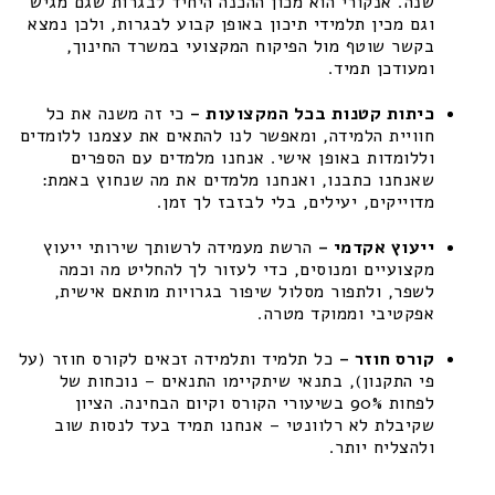
שנה. אנקורי הוא מכון ההכנה היחיד לבגרות שגם מגיש
וגם מכין תלמידי תיכון באופן קבוע לבגרות, ולכן נמצא
בקשר שוטף מול הפיקוח המקצועי במשרד החינוך,
ומעודכן תמיד.
כיתות קטנות בכל המקצועות –
כי זה משנה את כל
חוויית הלמידה, ומאפשר לנו להתאים את עצמנו ללומדים
וללומדות באופן אישי. אנחנו מלמדים עם הספרים
שאנחנו כתבנו, ואנחנו מלמדים את מה שנחוץ באמת:
מדוייקים, יעילים, בלי לבזבז לך זמן.
ייעוץ אקדמי –
הרשת מעמידה לרשותך שירותי ייעוץ
מקצועיים ומנוסים, כדי לעזור לך להחליט מה וכמה
לשפר, ולתפור מסלול שיפור בגרויות מותאם אישית,
אפקטיבי וממוקד מטרה.
קורס חוזר –
כל תלמיד ותלמידה זכאים לקורס חוזר (על
פי התקנון), בתנאי שיתקיימו התנאים – נוכחות של
לפחות 90% בשיעורי הקורס וקיום הבחינה. הציון
שקיבלת לא רלוונטי – אנחנו תמיד בעד לנסות שוב
ולהצליח יותר.