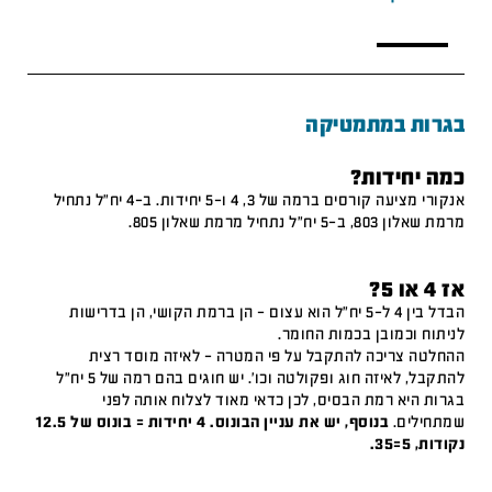
בגרות במתמטיקה
כמה יחידות?
אנקורי מציעה קורסים ברמה של 3, 4 ו-5 יחידות. ב-4 יח"ל נתחיל
מרמת שאלון 803, ב-5 יח"ל נתחיל מרמת שאלון 805.
אז 4 או 5?
הבדל בין 4 ל-5 יח"ל הוא עצום – הן ברמת הקושי, הן בדרישות
לניתוח וכמובן בכמות החומר.
ההחלטה צריכה להתקבל על פי המטרה – לאיזה מוסד רצית
להתקבל, לאיזה חוג ופקולטה וכו'. יש חוגים בהם רמה של 5 יח"ל
בגרות היא רמת הבסיס, לכן כדאי מאוד לצלוח אותה לפני
שמתחילים.
בנוסף, יש את עניין הבונוס. 4 יחידות = בונוס של 12.5
נקודות, 5=35.