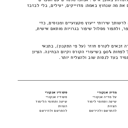
 את מה שנחוץ באמת: מדוייקים, יעילים, בלי לבזבז
רשותך שירותי ייעוץ מקצועיים ומנוסים, כדי
ר, ולתפור מסלול שיפור בגרויות מותאם אישית,
 זכאים לקורס חוזר (על פי התקנון), בתנאי
שיתקיימו התנאים – נוכחות של לפחות 90% בשיעורי הקורס וקיום הבחינה. הציון
מיד בעד לנסות שוב ולהצליח יותר.
מדיה אנקורי
סטודיו אנקורי
על מדיה אנקורי
סטודיו אנקורי
שיטה ותחומי לימוד
שיטה ותחומי הלימוד
הצוות
הצוות
להתרשם ולהירשם
להתרשם ולהירשם