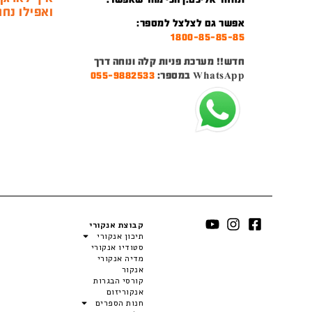
ואפילו נחמ
אפשר גם לצלצל למספר:
1800-85-85-85
חדש!! מערכת פניות קלה ונוחה דרך
WhatsApp במספר:
055-9882533
קבוצת אנקורי
תיכון אנקורי
סטודיו אנקורי
מדיה אנקורי
אנקור
קורסי הבגרות
אנקוריזום
חנות הספרים