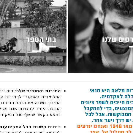
סים שלנו
בתי הספר
ות מלאה היא תנאי
המורות והמורים שלנו
כותבים 
לה לאקדמיה.
התלמידים באנקורי לבחינות הב
ם חייבים לשפר ציונים
החינוך משנה את הרכב הבחינות
מוצעים, כדי להתקבל
ההכנה היחיד לבגרות שגם מגיש 
המבוקשות. אבל לכל
נמצא בקשר שוטף מול הפיקוח ה
יש דרך ויעד אחר.
חנו יודעים
כיתות קטנות בכל המקצועות 
 לך מסלול קל, קצר
להתאים את עצמנו ללומדים ולל