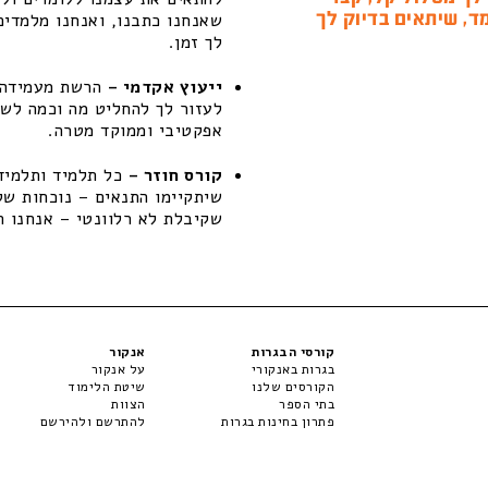
ד, שיתאים בדיוק לך
שאנחנו כתבנו, ואנחנו מלמדים
לך זמן.
ייעוץ אקדמי –
הרשת מעמידה ל
לעזור לך להחליט מה וכמה לשפ
אפקטיבי וממוקד מטרה.
קורס חוזר –
כל תלמיד ותלמידה
שקיבלת לא רלוונטי – אנחנו ת
קורסי הבגרות
אנקור
בגרות באנקורי
על אנקור
הקורסים שלנו
שיטת הלימוד
בתי הספר
הצוות
פתרון בחינות בגרות
להתרשם ולהירשם