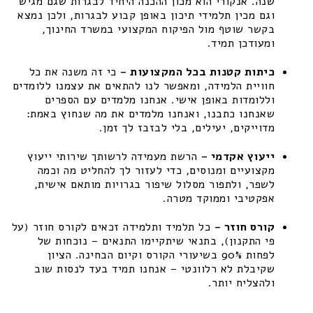
שנה. אנקורי הוא מכון ההכנה היחיד לבגרות שגם מגיש
וגם מכין תלמידי תיכון באופן קבוע לבגרות, ולכן נמצא
בקשר שוטף מול הפיקוח המקצועי במשרד החינוך,
ומעודכן תמיד.
כיתות קטנות בכל המקצועות –
כי זה משנה את כל
חוויית הלמידה, ומאפשר לנו להתאים את עצמנו ללומדים
וללומדות באופן אישי. אנחנו מלמדים עם הספרים
שאנחנו כתבנו, ואנחנו מלמדים את מה שנחוץ באמת:
מדוייקים, יעילים, בלי לבזבז לך זמן.
ייעוץ אקדמי –
הרשת מעמידה לרשותך שירותי ייעוץ
מקצועיים ומנוסים, כדי לעזור לך להחליט מה וכמה
לשפר, ולתפור מסלול שיפור בגרויות מותאם אישית,
אפקטיבי וממוקד מטרה.
קורס חוזר –
כל תלמיד ותלמידה זכאים לקורס חוזר (על
פי התקנון), בתנאי שיתקיימו התנאים – נוכחות של
לפחות 90% בשיעורי הקורס וקיום הבחינה. הציון
שקיבלת לא רלוונטי – אנחנו תמיד בעד לנסות שוב
ולהצליח יותר.