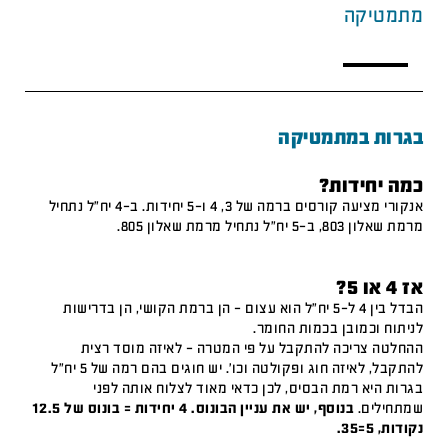
מתמטיקה
בגרות במתמטיקה
כמה יחידות?
אנקורי מציעה קורסים ברמה של 3, 4 ו-5 יחידות. ב-4 יח"ל נתחיל
מרמת שאלון 803, ב-5 יח"ל נתחיל מרמת שאלון 805.
אז 4 או 5?
הבדל בין 4 ל-5 יח"ל הוא עצום – הן ברמת הקושי, הן בדרישות
לניתוח וכמובן בכמות החומר.
ההחלטה צריכה להתקבל על פי המטרה – לאיזה מוסד רצית
להתקבל, לאיזה חוג ופקולטה וכו'. יש חוגים בהם רמה של 5 יח"ל
בגרות היא רמת הבסיס, לכן כדאי מאוד לצלוח אותה לפני
שמתחילים.
בנוסף, יש את עניין הבונוס. 4 יחידות = בונוס של 12.5
נקודות, 5=35.