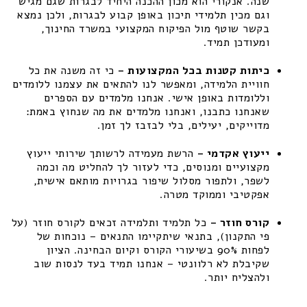
שנה. אנקורי הוא מכון ההכנה היחיד לבגרות שגם מגיש
וגם מכין תלמידי תיכון באופן קבוע לבגרות, ולכן נמצא
בקשר שוטף מול הפיקוח המקצועי במשרד החינוך,
ומעודכן תמיד.
כיתות קטנות בכל המקצועות –
כי זה משנה את כל
חוויית הלמידה, ומאפשר לנו להתאים את עצמנו ללומדים
וללומדות באופן אישי. אנחנו מלמדים עם הספרים
שאנחנו כתבנו, ואנחנו מלמדים את מה שנחוץ באמת:
מדוייקים, יעילים, בלי לבזבז לך זמן.
ייעוץ אקדמי –
הרשת מעמידה לרשותך שירותי ייעוץ
מקצועיים ומנוסים, כדי לעזור לך להחליט מה וכמה
לשפר, ולתפור מסלול שיפור בגרויות מותאם אישית,
אפקטיבי וממוקד מטרה.
קורס חוזר –
כל תלמיד ותלמידה זכאים לקורס חוזר (על
פי התקנון), בתנאי שיתקיימו התנאים – נוכחות של
לפחות 90% בשיעורי הקורס וקיום הבחינה. הציון
שקיבלת לא רלוונטי – אנחנו תמיד בעד לנסות שוב
ולהצליח יותר.