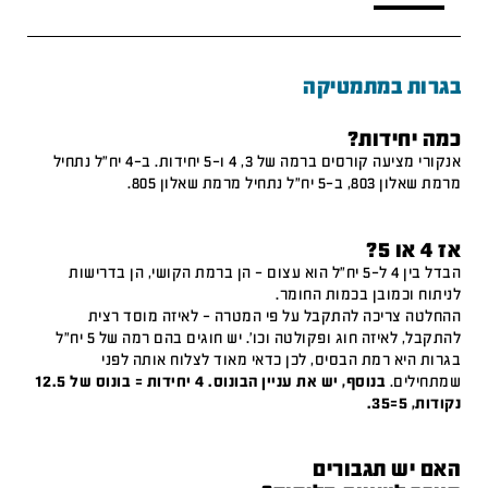
בגרות במתמטיקה
כמה יחידות?
אנקורי מציעה קורסים ברמה של 3, 4 ו-5 יחידות. ב-4 יח"ל נתחיל
מרמת שאלון 803, ב-5 יח"ל נתחיל מרמת שאלון 805.
אז 4 או 5?
הבדל בין 4 ל-5 יח"ל הוא עצום – הן ברמת הקושי, הן בדרישות
לניתוח וכמובן בכמות החומר.
ההחלטה צריכה להתקבל על פי המטרה – לאיזה מוסד רצית
להתקבל, לאיזה חוג ופקולטה וכו'. יש חוגים בהם רמה של 5 יח"ל
בגרות היא רמת הבסיס, לכן כדאי מאוד לצלוח אותה לפני
שמתחילים.
בנוסף, יש את עניין הבונוס. 4 יחידות = בונוס של 12.5
נקודות, 5=35.
האם יש תגבורים