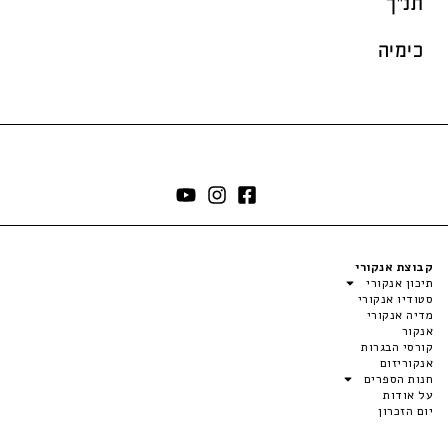
תנ"ך
כימיה
קבוצת אנקורי
תיכון אנקורי
סטודיו אנקורי
מדיה אנקורי
אנקור
קורסי הבגרות
אנקוריזום
חנות הספרים
על אודות
יום הזכרון