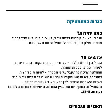
בגרות במתמטיקה
כמה יחידות?
אנקורי מציעה קורסים ברמה של 3, 4 ו-5 יחידות. ב-4 יח"ל נתחיל
מרמת שאלון 803, ב-5 יח"ל נתחיל מרמת שאלון 805.
אז 4 או 5?
הבדל בין 4 ל-5 יח"ל הוא עצום – הן ברמת הקושי, הן בדרישות
לניתוח וכמובן בכמות החומר.
ההחלטה צריכה להתקבל על פי המטרה – לאיזה מוסד רצית
להתקבל, לאיזה חוג ופקולטה וכו'. יש חוגים בהם רמה של 5 יח"ל
בגרות היא רמת הבסיס, לכן כדאי מאוד לצלוח אותה לפני
שמתחילים.
בנוסף, יש את עניין הבונוס. 4 יחידות = בונוס של 12.5
נקודות, 5=35.
האם יש תגבורים