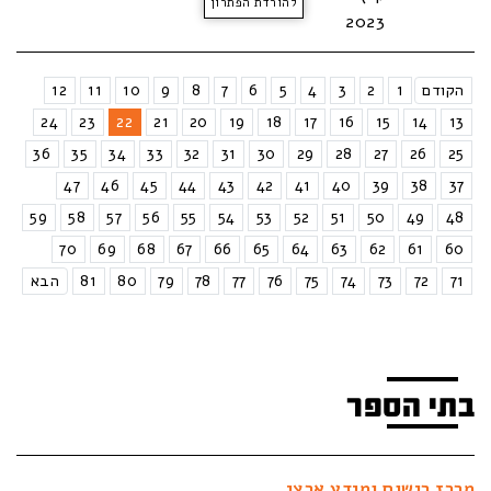
להורדת הפתרון
2023
הקודם
1
2
3
4
5
6
7
8
9
10
11
12
24
23
22
21
20
19
18
17
16
15
14
13
36
35
34
33
32
31
30
29
28
27
26
25
47
46
45
44
43
42
41
40
39
38
37
59
58
57
56
55
54
53
52
51
50
49
48
70
69
68
67
66
65
64
63
62
61
60
71
72
73
74
75
76
77
78
79
80
81
הבא
בתי הספר
מרכז רישום ומידע ארצי