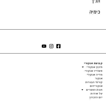
תנ"ך
כימיה
קבוצת אנקורי
תיכון אנקורי
סטודיו אנקורי
מדיה אנקורי
אנקור
קורסי הבגרות
אנקוריזום
חנות הספרים
על אודות
יום הזכרון