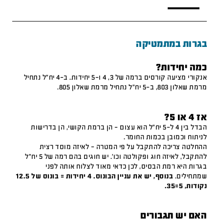
בגרות במתמטיקה
כמה יחידות?
אנקורי מציעה קורסים ברמה של 3, 4 ו-5 יחידות. ב-4 יח"ל נתחיל
מרמת שאלון 803, ב-5 יח"ל נתחיל מרמת שאלון 805.
אז 4 או 5?
הבדל בין 4 ל-5 יח"ל הוא עצום – הן ברמת הקושי, הן בדרישות
לניתוח וכמובן בכמות החומר.
ההחלטה צריכה להתקבל על פי המטרה – לאיזה מוסד רצית
להתקבל, לאיזה חוג ופקולטה וכו'. יש חוגים בהם רמה של 5 יח"ל
בגרות היא רמת הבסיס, לכן כדאי מאוד לצלוח אותה לפני
שמתחילים.
בנוסף, יש את עניין הבונוס. 4 יחידות = בונוס של 12.5
נקודות, 5=35.
האם יש תגבורים