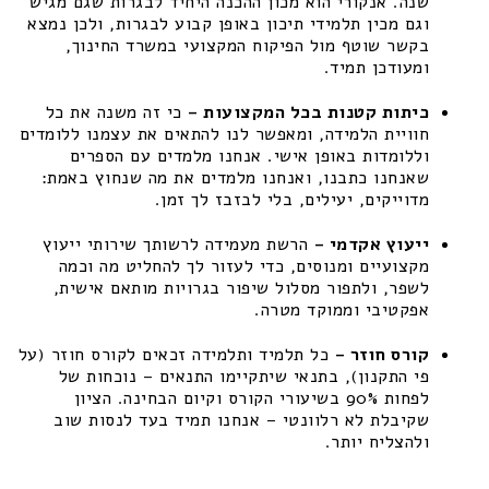
שנה. אנקורי הוא מכון ההכנה היחיד לבגרות שגם מגיש
וגם מכין תלמידי תיכון באופן קבוע לבגרות, ולכן נמצא
בקשר שוטף מול הפיקוח המקצועי במשרד החינוך,
ומעודכן תמיד.
כיתות קטנות בכל המקצועות –
כי זה משנה את כל
חוויית הלמידה, ומאפשר לנו להתאים את עצמנו ללומדים
וללומדות באופן אישי. אנחנו מלמדים עם הספרים
שאנחנו כתבנו, ואנחנו מלמדים את מה שנחוץ באמת:
מדוייקים, יעילים, בלי לבזבז לך זמן.
ייעוץ אקדמי –
הרשת מעמידה לרשותך שירותי ייעוץ
מקצועיים ומנוסים, כדי לעזור לך להחליט מה וכמה
לשפר, ולתפור מסלול שיפור בגרויות מותאם אישית,
אפקטיבי וממוקד מטרה.
קורס חוזר –
כל תלמיד ותלמידה זכאים לקורס חוזר (על
פי התקנון), בתנאי שיתקיימו התנאים – נוכחות של
לפחות 90% בשיעורי הקורס וקיום הבחינה. הציון
שקיבלת לא רלוונטי – אנחנו תמיד בעד לנסות שוב
ולהצליח יותר.