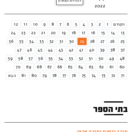
להורדת הפתרון
2022
הקודם
1
2
3
4
5
6
7
8
9
10
11
12
24
23
22
21
20
19
18
17
16
15
14
13
36
35
34
33
32
31
30
29
28
27
26
25
47
46
45
44
43
42
41
40
39
38
37
59
58
57
56
55
54
53
52
51
50
49
48
70
69
68
67
66
65
64
63
62
61
60
71
72
73
74
75
76
77
78
79
80
81
הבא
בתי הספר
מרכז רישום ומידע ארצי