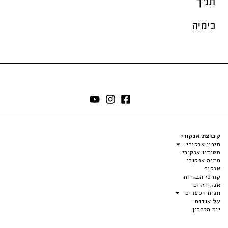
תנ"ך
כימיה
קבוצת אנקורי
תיכון אנקורי
סטודיו אנקורי
מדיה אנקורי
אנקור
קורסי הבגרות
אנקוריזום
חנות הספרים
על אודות
יום הזכרון