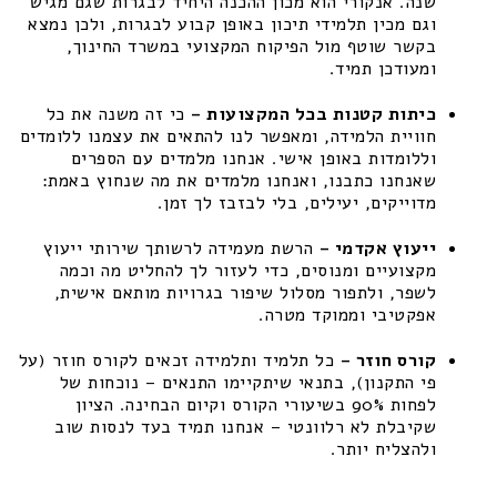
שנה. אנקורי הוא מכון ההכנה היחיד לבגרות שגם מגיש
וגם מכין תלמידי תיכון באופן קבוע לבגרות, ולכן נמצא
בקשר שוטף מול הפיקוח המקצועי במשרד החינוך,
ומעודכן תמיד.
כיתות קטנות בכל המקצועות –
כי זה משנה את כל
חוויית הלמידה, ומאפשר לנו להתאים את עצמנו ללומדים
וללומדות באופן אישי. אנחנו מלמדים עם הספרים
שאנחנו כתבנו, ואנחנו מלמדים את מה שנחוץ באמת:
מדוייקים, יעילים, בלי לבזבז לך זמן.
ייעוץ אקדמי –
הרשת מעמידה לרשותך שירותי ייעוץ
מקצועיים ומנוסים, כדי לעזור לך להחליט מה וכמה
לשפר, ולתפור מסלול שיפור בגרויות מותאם אישית,
אפקטיבי וממוקד מטרה.
קורס חוזר –
כל תלמיד ותלמידה זכאים לקורס חוזר (על
פי התקנון), בתנאי שיתקיימו התנאים – נוכחות של
לפחות 90% בשיעורי הקורס וקיום הבחינה. הציון
שקיבלת לא רלוונטי – אנחנו תמיד בעד לנסות שוב
ולהצליח יותר.