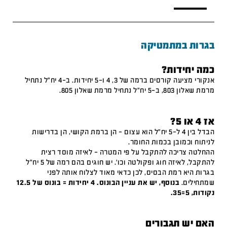
בגרות במתמטיקה
כמה יחידות?
אנקורי מציעה קורסים ברמה של 3, 4 ו-5 יחידות. ב-4 יח"ל נתחיל
מרמת שאלון 803, ב-5 יח"ל נתחיל מרמת שאלון 805.
אז 4 או 5?
הבדל בין 4 ל-5 יח"ל הוא עצום – הן ברמת הקושי, הן בדרישות
לניתוח וכמובן בכמות החומר.
ההחלטה צריכה להתקבל על פי המטרה – לאיזה מוסד רצית
להתקבל, לאיזה חוג ופקולטה וכו'. יש חוגים בהם רמה של 5 יח"ל
בגרות היא רמת הבסיס, לכן כדאי מאוד לצלוח אותה לפני
שמתחילים.
בנוסף, יש את עניין הבונוס. 4 יחידות = בונוס של 12.5
נקודות, 5=35.
האם יש תגבורים