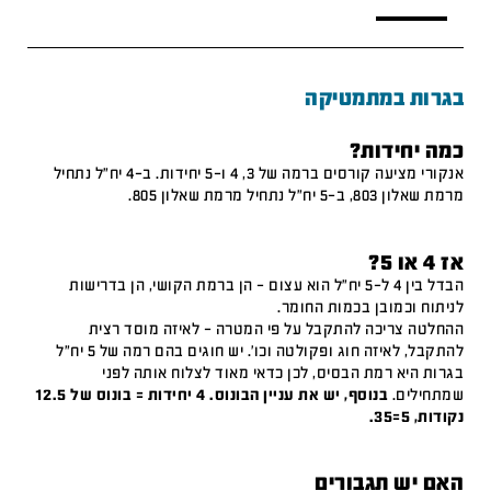
בגרות במתמטיקה
כמה יחידות?
אנקורי מציעה קורסים ברמה של 3, 4 ו-5 יחידות. ב-4 יח"ל נתחיל
מרמת שאלון 803, ב-5 יח"ל נתחיל מרמת שאלון 805.
אז 4 או 5?
הבדל בין 4 ל-5 יח"ל הוא עצום – הן ברמת הקושי, הן בדרישות
לניתוח וכמובן בכמות החומר.
ההחלטה צריכה להתקבל על פי המטרה – לאיזה מוסד רצית
להתקבל, לאיזה חוג ופקולטה וכו'. יש חוגים בהם רמה של 5 יח"ל
בגרות היא רמת הבסיס, לכן כדאי מאוד לצלוח אותה לפני
שמתחילים.
בנוסף, יש את עניין הבונוס. 4 יחידות = בונוס של 12.5
נקודות, 5=35.
האם יש תגבורים