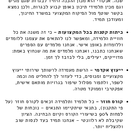
שנה. אנקורי הוא מכון ההכנה היחיד לבגרות שגם מגיש
וגם מכין תלמידי תיכון באופן קבוע לבגרות, ולכן נמצא
בקשר שוטף מול הפיקוח המקצועי במשרד החינוך,
ומעודכן תמיד.
כיתות קטנות בכל המקצועות –
כי זה משנה את כל
חוויית הלמידה, ומאפשר לנו להתאים את עצמנו ללומדים
וללומדות באופן אישי. אנחנו מלמדים עם הספרים
שאנחנו כתבנו, ואנחנו מלמדים את מה שנחוץ באמת:
מדוייקים, יעילים, בלי לבזבז לך זמן.
ייעוץ אקדמי –
הרשת מעמידה לרשותך שירותי ייעוץ
מקצועיים ומנוסים, כדי לעזור לך להחליט מה וכמה
לשפר, ולתפור מסלול שיפור בגרויות מותאם אישית,
אפקטיבי וממוקד מטרה.
קורס חוזר –
כל תלמיד ותלמידה זכאים לקורס חוזר (על
פי התקנון), בתנאי שיתקיימו התנאים – נוכחות של
לפחות 90% בשיעורי הקורס וקיום הבחינה. הציון
שקיבלת לא רלוונטי – אנחנו תמיד בעד לנסות שוב
ולהצליח יותר.