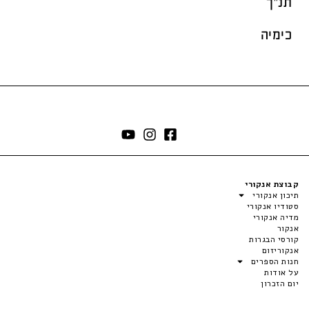
תנ"ך
כימיה
קבוצת אנקורי
תיכון אנקורי
סטודיו אנקורי
מדיה אנקורי
אנקור
קורסי הבגרות
אנקוריזום
חנות הספרים
על אודות
יום הזכרון