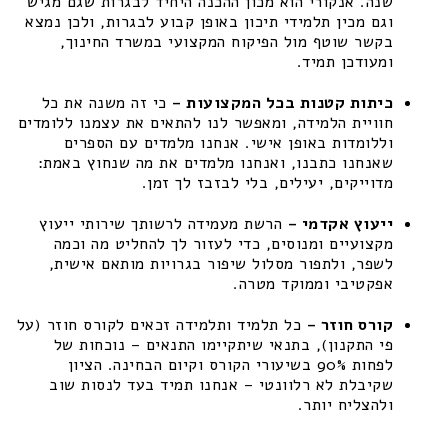
שנה. אנקורי הוא מכון ההכנה היחיד לבגרות שגם מגיש
וגם מכין תלמידי תיכון באופן קבוע לבגרות, ולכן נמצא
בקשר שוטף מול הפיקוח המקצועי במשרד החינוך,
ומעודכן תמיד.
כיתות קטנות בכל המקצועות –
כי זה משנה את כל
חוויית הלמידה, ומאפשר לנו להתאים את עצמנו ללומדים
וללומדות באופן אישי. אנחנו מלמדים עם הספרים
שאנחנו כתבנו, ואנחנו מלמדים את מה שנחוץ באמת:
מדוייקים, יעילים, בלי לבזבז לך זמן.
ייעוץ אקדמי –
הרשת מעמידה לרשותך שירותי ייעוץ
מקצועיים ומנוסים, כדי לעזור לך להחליט מה וכמה
לשפר, ולתפור מסלול שיפור בגרויות מותאם אישית,
אפקטיבי וממוקד מטרה.
קורס חוזר –
כל תלמיד ותלמידה זכאים לקורס חוזר (על
פי התקנון), בתנאי שיתקיימו התנאים – נוכחות של
לפחות 90% בשיעורי הקורס וקיום הבחינה. הציון
שקיבלת לא רלוונטי – אנחנו תמיד בעד לנסות שוב
ולהצליח יותר.