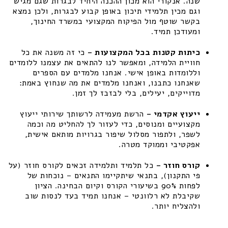
שנה. אנקורי הוא מכון ההכנה היחיד לבגרות שגם מגיש
וגם מכין תלמידי תיכון באופן קבוע לבגרות, ולכן נמצא
בקשר שוטף מול הפיקוח המקצועי במשרד החינוך,
ומעודכן תמיד.
כיתות קטנות בכל המקצועות –
כי זה משנה את כל
חוויית הלמידה, ומאפשר לנו להתאים את עצמנו ללומדים
וללומדות באופן אישי. אנחנו מלמדים עם הספרים
שאנחנו כתבנו, ואנחנו מלמדים את מה שנחוץ באמת:
מדוייקים, יעילים, בלי לבזבז לך זמן.
ייעוץ אקדמי –
הרשת מעמידה לרשותך שירותי ייעוץ
מקצועיים ומנוסים, כדי לעזור לך להחליט מה וכמה
לשפר, ולתפור מסלול שיפור בגרויות מותאם אישית,
אפקטיבי וממוקד מטרה.
קורס חוזר –
כל תלמיד ותלמידה זכאים לקורס חוזר (על
פי התקנון), בתנאי שיתקיימו התנאים – נוכחות של
לפחות 90% בשיעורי הקורס וקיום הבחינה. הציון
שקיבלת לא רלוונטי – אנחנו תמיד בעד לנסות שוב
ולהצליח יותר.