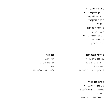
קבוצת אנקורי
תיכון אנקורי
סטודיו אנקורי
מדיה אנקורי
אנקור
קורסי הבגרות
אנקוריזום
חנות הספרים
על אודות
יום הזכרון
קורסי הבגרות
אנקור
בגרות באנקורי
על אנקור
הקורסים שלנו
שיטת הלימוד
בתי הספר
הצוות
פתרון בחינות בגרות
להתרשם ולהירשם
מדיה אנקורי
על מדיה אנקורי
שיטה ותחומי לימוד
הצוות
להתרשם ולהירשם