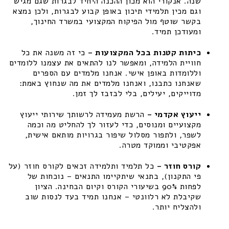
שנה. אנקורי הוא מכון ההכנה היחיד לבגרות שגם מגיש
וגם מכין תלמידי תיכון באופן קבוע לבגרות, ולכן נמצא
בקשר שוטף מול הפיקוח המקצועי במשרד החינוך,
ומעודכן תמיד.
כיתות קטנות בכל המקצועות –
כי זה משנה את כל
חוויית הלמידה, ומאפשר לנו להתאים את עצמנו ללומדים
וללומדות באופן אישי. אנחנו מלמדים עם הספרים
שאנחנו כתבנו, ואנחנו מלמדים את מה שנחוץ באמת:
מדוייקים, יעילים, בלי לבזבז לך זמן.
ייעוץ אקדמי –
הרשת מעמידה לרשותך שירותי ייעוץ
מקצועיים ומנוסים, כדי לעזור לך להחליט מה וכמה
לשפר, ולתפור מסלול שיפור בגרויות מותאם אישית,
אפקטיבי וממוקד מטרה.
קורס חוזר –
כל תלמיד ותלמידה זכאים לקורס חוזר (על
פי התקנון), בתנאי שיתקיימו התנאים – נוכחות של
לפחות 90% בשיעורי הקורס וקיום הבחינה. הציון
שקיבלת לא רלוונטי – אנחנו תמיד בעד לנסות שוב
ולהצליח יותר.