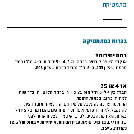
מתמטיקה
בגרות במתמטיקה
כמה יחידות?
אנקורי מציעה קורסים ברמה של 3, 4 ו-5 יחידות. ב-4 יח"ל נתחיל
מרמת שאלון 803, ב-5 יח"ל נתחיל מרמת שאלון 805.
אז 4 או 5?
הבדל בין 4 ל-5 יח"ל הוא עצום – הן ברמת הקושי, הן בדרישות
לניתוח וכמובן בכמות החומר.
ההחלטה צריכה להתקבל על פי המטרה – לאיזה מוסד רצית
להתקבל, לאיזה חוג ופקולטה וכו'. יש חוגים בהם רמה של 5 יח"ל
בגרות היא רמת הבסיס, לכן כדאי מאוד לצלוח אותה לפני
שמתחילים.
בנוסף, יש את עניין הבונוס. 4 יחידות = בונוס של 12.5
נקודות, 5=35.