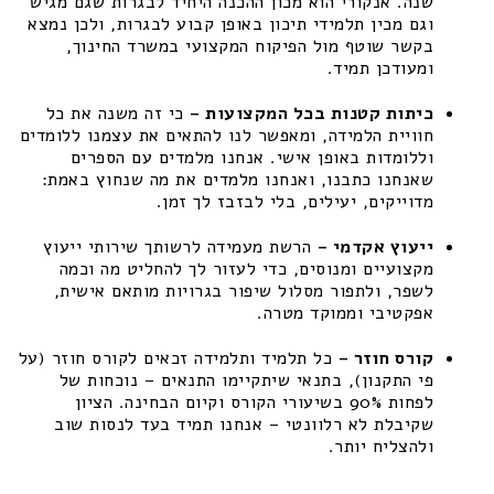
שנה. אנקורי הוא מכון ההכנה היחיד לבגרות שגם מגיש
וגם מכין תלמידי תיכון באופן קבוע לבגרות, ולכן נמצא
בקשר שוטף מול הפיקוח המקצועי במשרד החינוך,
ומעודכן תמיד.
כיתות קטנות בכל המקצועות –
כי זה משנה את כל
חוויית הלמידה, ומאפשר לנו להתאים את עצמנו ללומדים
וללומדות באופן אישי. אנחנו מלמדים עם הספרים
שאנחנו כתבנו, ואנחנו מלמדים את מה שנחוץ באמת:
מדוייקים, יעילים, בלי לבזבז לך זמן.
ייעוץ אקדמי –
הרשת מעמידה לרשותך שירותי ייעוץ
מקצועיים ומנוסים, כדי לעזור לך להחליט מה וכמה
לשפר, ולתפור מסלול שיפור בגרויות מותאם אישית,
אפקטיבי וממוקד מטרה.
קורס חוזר –
כל תלמיד ותלמידה זכאים לקורס חוזר (על
פי התקנון), בתנאי שיתקיימו התנאים – נוכחות של
לפחות 90% בשיעורי הקורס וקיום הבחינה. הציון
שקיבלת לא רלוונטי – אנחנו תמיד בעד לנסות שוב
ולהצליח יותר.