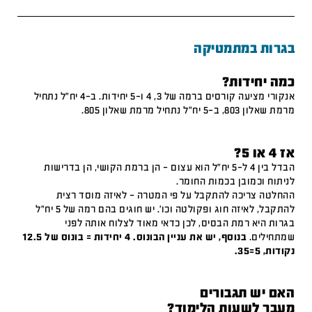
בגרות במתמטיקה
כמה יחידות?
אנקורי מציעה קורסים ברמה של 3, 4 ו-5 יחידות. ב-4 יח"ל נתחיל
מרמת שאלון 803, ב-5 יח"ל נתחיל מרמת שאלון 805.
אז 4 או 5?
הבדל בין 4 ל-5 יח"ל הוא עצום – הן ברמת הקושי, הן בדרישות
לניתוח וכמובן בכמות החומר.
ההחלטה צריכה להתקבל על פי המטרה – לאיזה מוסד רצית
להתקבל, לאיזה חוג ופקולטה וכו'. יש חוגים בהם רמה של 5 יח"ל
בגרות היא רמת הבסיס, לכן כדאי מאוד לצלוח אותה לפני
שמתחילים.
בנוסף, יש את עניין הבונוס. 4 יחידות = בונוס של 12.5
נקודות, 5=35.
האם יש תגבורים
מעבר לשעות הלימוד?