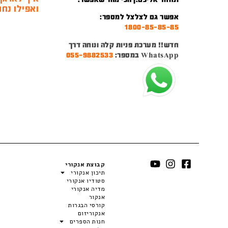
ואפילו נחמ
אפשר גם לצלצל למספר:
1800-85-85-85
חדש!! מערכת פניות קלה ונוחה דרך
WhatsApp במספר:
055-9882533
קבוצת אנקורי
תיכון אנקורי
סטודיו אנקורי
מדיה אנקורי
אנקור
קורסי הבגרות
אנקוריזום
חנות הספרים