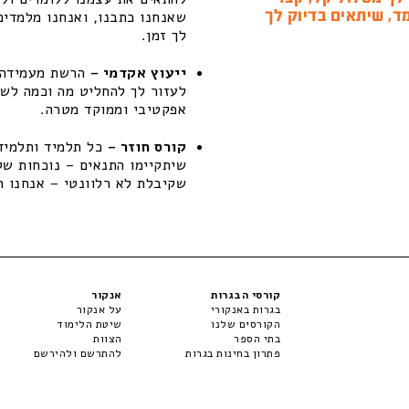
ד, שיתאים בדיוק לך
שאנחנו כתבנו, ואנחנו מלמדים
לך זמן.
ייעוץ אקדמי –
הרשת מעמידה ל
לעזור לך להחליט מה וכמה לשפ
אפקטיבי וממוקד מטרה.
קורס חוזר –
כל תלמיד ותלמידה
שקיבלת לא רלוונטי – אנחנו ת
קורסי הבגרות
אנקור
בגרות באנקורי
על אנקור
הקורסים שלנו
שיטת הלימוד
בתי הספר
הצוות
פתרון בחינות בגרות
להתרשם ולהירשם