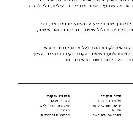
 את מה שנחוץ באמת: מדוייקים, יעילים, בלי לבזבז
רשותך שירותי ייעוץ מקצועיים ומנוסים, כדי
ר, ולתפור מסלול שיפור בגרויות מותאם אישית,
 זכאים לקורס חוזר (על פי התקנון), בתנאי
שיתקיימו התנאים – נוכחות של לפחות 90% בשיעורי הקורס וקיום הבחינה. הציון
מיד בעד לנסות שוב ולהצליח יותר.
מדיה אנקורי
סטודיו אנקורי
על מדיה אנקורי
סטודיו אנקורי
שיטה ותחומי לימוד
שיטה ותחומי הלימוד
הצוות
הצוות
להתרשם ולהירשם
להתרשם ולהירשם