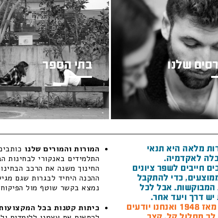
סים שלנו
בתי הספר
ות מלאה היא תנאי
המורות והמורים שלנו
כותבים 
לה לאקדמיה.
התלמידים באנקורי לבחינות הב
ם חייבים לשפר ציונים
החינוך משנה את הרכב הבחינות
מוצעים, כדי להתקבל
ההכנה היחיד לבגרות שגם מגיש 
המבוקשות. אבל לכל
נמצא בקשר שוטף מול הפיקוח ה
יש דרך ויעד אחר.
חנו יודעים
כיתות קטנות בכל המקצועות 
 לך מסלול קל, קצר
להתאים את עצמנו ללומדים ולל