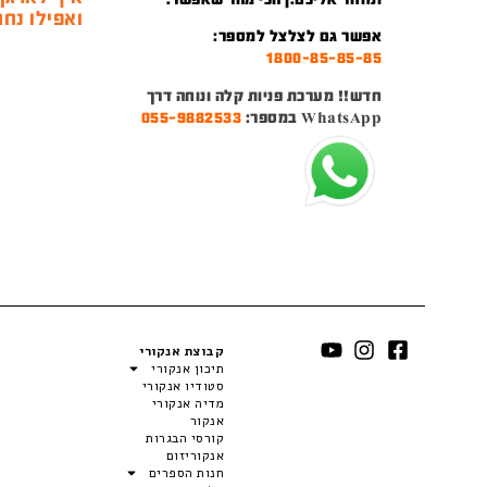
ואפילו נחמ
אפשר גם לצלצל למספר:
1800-85-85-85
חדש!! מערכת פניות קלה ונוחה דרך
WhatsApp במספר:
055-9882533
קבוצת אנקורי
תיכון אנקורי
סטודיו אנקורי
מדיה אנקורי
אנקור
קורסי הבגרות
אנקוריזום
חנות הספרים