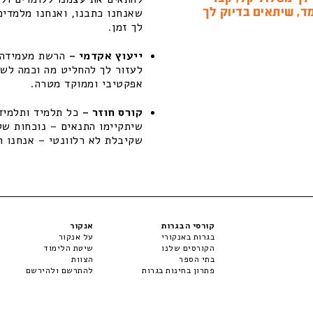
ד, שיתאים בדיוק לך
שאנחנו כתבנו, ואנחנו מלמדים
לך זמן.
ייעוץ אקדמי –
הרשת מעמידה ל
לעזור לך להחליט מה וכמה לשפ
אפקטיבי וממוקד מטרה.
קורס חוזר –
כל תלמיד ותלמידה
שקיבלת לא רלוונטי – אנחנו ת
קורסי הבגרות
אנקור
בגרות באנקורי
על אנקור
הקורסים שלנו
שיטת הלימוד
בתי הספר
הצוות
פתרון בחינות בגרות
להתרשם ולהירשם