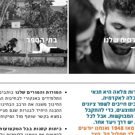
סים שלנו
בתי הספר
ות מלאה היא תנאי
המורות והמורים שלנו
כותבים 
לה לאקדמיה.
התלמידים באנקורי לבחינות הב
ם חייבים לשפר ציונים
החינוך משנה את הרכב הבחינות
מוצעים, כדי להתקבל
ההכנה היחיד לבגרות שגם מגיש 
המבוקשות. אבל לכל
נמצא בקשר שוטף מול הפיקוח ה
יש דרך ויעד אחר.
חנו יודעים
כיתות קטנות בכל המקצועות 
 לך מסלול קל, קצר
להתאים את עצמנו ללומדים ולל