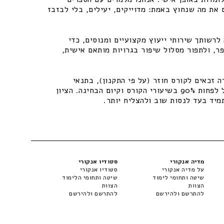
 את מה שנחוץ באמת: מדוייקים, יעילים, בלי לבזבז
רשותך שירותי ייעוץ מקצועיים ומנוסים, כדי
ר, ולתפור מסלול שיפור בגרויות מותאם אישית,
 זכאים לקורס חוזר (על פי התקנון), בתנאי
שיתקיימו התנאים – נוכחות של לפחות 90% בשיעורי הקורס וקיום הבחינה. הציון
מיד בעד לנסות שוב ולהצליח יותר.
מדיה אנקורי
סטודיו אנקורי
על מדיה אנקורי
סטודיו אנקורי
שיטה ותחומי לימוד
שיטה ותחומי הלימוד
הצוות
הצוות
להתרשם ולהירשם
להתרשם ולהירשם