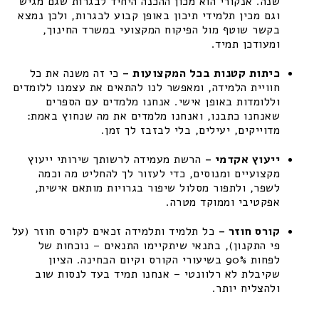
שנה. אנקורי הוא מכון ההכנה היחיד לבגרות שגם מגיש
וגם מכין תלמידי תיכון באופן קבוע לבגרות, ולכן נמצא
בקשר שוטף מול הפיקוח המקצועי במשרד החינוך,
ומעודכן תמיד.
כיתות קטנות בכל המקצועות –
כי זה משנה את כל
חוויית הלמידה, ומאפשר לנו להתאים את עצמנו ללומדים
וללומדות באופן אישי. אנחנו מלמדים עם הספרים
שאנחנו כתבנו, ואנחנו מלמדים את מה שנחוץ באמת:
מדוייקים, יעילים, בלי לבזבז לך זמן.
ייעוץ אקדמי –
הרשת מעמידה לרשותך שירותי ייעוץ
מקצועיים ומנוסים, כדי לעזור לך להחליט מה וכמה
לשפר, ולתפור מסלול שיפור בגרויות מותאם אישית,
אפקטיבי וממוקד מטרה.
קורס חוזר –
כל תלמיד ותלמידה זכאים לקורס חוזר (על
פי התקנון), בתנאי שיתקיימו התנאים – נוכחות של
לפחות 90% בשיעורי הקורס וקיום הבחינה. הציון
שקיבלת לא רלוונטי – אנחנו תמיד בעד לנסות שוב
ולהצליח יותר.