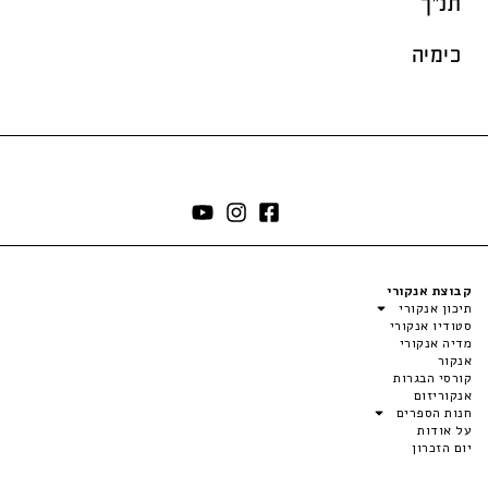
תנ"ך
כימיה
קבוצת אנקורי
תיכון אנקורי
סטודיו אנקורי
מדיה אנקורי
אנקור
קורסי הבגרות
אנקוריזום
חנות הספרים
על אודות
יום הזכרון