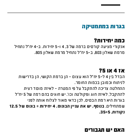
בגרות במתמטיקה
כמה יחידות?
אנקורי מציעה קורסים ברמה של 3, 4 ו-5 יחידות. ב-4 יח"ל נתחיל
מרמת שאלון 803, ב-5 יח"ל נתחיל מרמת שאלון 805.
אז 4 או 5?
הבדל בין 4 ל-5 יח"ל הוא עצום – הן ברמת הקושי, הן בדרישות
לניתוח וכמובן בכמות החומר.
ההחלטה צריכה להתקבל על פי המטרה – לאיזה מוסד רצית
להתקבל, לאיזה חוג ופקולטה וכו'. יש חוגים בהם רמה של 5 יח"ל
בגרות היא רמת הבסיס, לכן כדאי מאוד לצלוח אותה לפני
שמתחילים.
בנוסף, יש את עניין הבונוס. 4 יחידות = בונוס של 12.5
נקודות, 5=35.
האם יש תגבורים