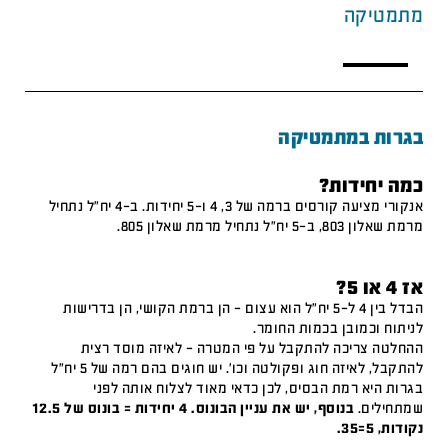
מתמטיקה
בגרות במתמטיקה
כמה יחידות?
אנקורי מציעה קורסים ברמה של 3, 4 ו-5 יחידות. ב-4 יח"ל נתחיל
מרמת שאלון 803, ב-5 יח"ל נתחיל מרמת שאלון 805.
אז 4 או 5?
הבדל בין 4 ל-5 יח"ל הוא עצום – הן ברמת הקושי, הן בדרישות
לניתוח וכמובן בכמות החומר.
ההחלטה צריכה להתקבל על פי המטרה – לאיזה מוסד רצית
להתקבל, לאיזה חוג ופקולטה וכו'. יש חוגים בהם רמה של 5 יח"ל
בגרות היא רמת הבסיס, לכן כדאי מאוד לצלוח אותה לפני
שמתחילים.
בנוסף, יש את עניין הבונוס. 4 יחידות = בונוס של 12.5
נקודות, 5=35.