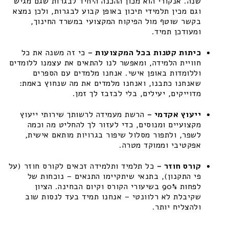
שנה. אנקורי הוא מכון ההכנה היחיד לבגרות שגם מגיש
וגם מכין תלמידי תיכון באופן קבוע לבגרות, ולכן נמצא
בקשר שוטף מול הפיקוח המקצועי במשרד החינוך,
ומעודכן תמיד.
כיתות קטנות בכל המקצועות –
כי זה משנה את כל
חוויית הלמידה, ומאפשר לנו להתאים את עצמנו ללומדים
וללומדות באופן אישי. אנחנו מלמדים עם הספרים
שאנחנו כתבנו, ואנחנו מלמדים את מה שנחוץ באמת:
מדוייקים, יעילים, בלי לבזבז לך זמן.
ייעוץ אקדמי –
הרשת מעמידה לרשותך שירותי ייעוץ
מקצועיים ומנוסים, כדי לעזור לך להחליט מה וכמה
לשפר, ולתפור מסלול שיפור בגרויות מותאם אישית,
אפקטיבי וממוקד מטרה.
קורס חוזר –
כל תלמיד ותלמידה זכאים לקורס חוזר (על
פי התקנון), בתנאי שיתקיימו התנאים – נוכחות של
לפחות 90% בשיעורי הקורס וקיום הבחינה. הציון
שקיבלת לא רלוונטי – אנחנו תמיד בעד לנסות שוב
ולהצליח יותר.