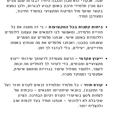
שנה. אנקורי הוא מכון ההכנה היחיד לבגרות שגם מגיש
וגם מכין תלמידי תיכון באופן קבוע לבגרות, ולכן נמצא
בקשר שוטף מול הפיקוח המקצועי במשרד החינוך,
ומעודכן תמיד.
כיתות קטנות בכל המקצועות –
כי זה משנה את כל
חוויית הלמידה, ומאפשר לנו להתאים את עצמנו ללומדים
וללומדות באופן אישי. אנחנו מלמדים עם הספרים
שאנחנו כתבנו, ואנחנו מלמדים את מה שנחוץ באמת:
מדוייקים, יעילים, בלי לבזבז לך זמן.
ייעוץ אקדמי –
הרשת מעמידה לרשותך שירותי ייעוץ
מקצועיים ומנוסים, כדי לעזור לך להחליט מה וכמה
לשפר, ולתפור מסלול שיפור בגרויות מותאם אישית,
אפקטיבי וממוקד מטרה.
קורס חוזר –
כל תלמיד ותלמידה זכאים לקורס חוזר (על
פי התקנון), בתנאי שיתקיימו התנאים – נוכחות של
לפחות 90% בשיעורי הקורס וקיום הבחינה. הציון
שקיבלת לא רלוונטי – אנחנו תמיד בעד לנסות שוב
ולהצליח יותר.