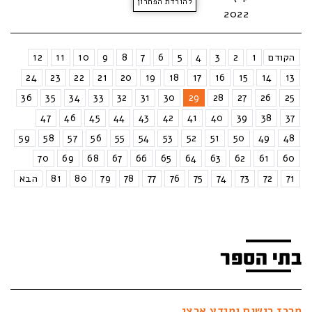
להורדת הפתרון
2022
הקודם
1
2
3
4
5
6
7
8
9
10
11
12
24
23
22
21
20
19
18
17
16
15
14
13
36
35
34
33
32
31
30
29
28
27
26
25
47
46
45
44
43
42
41
40
39
38
37
59
58
57
56
55
54
53
52
51
50
49
48
70
69
68
67
66
65
64
63
62
61
60
71
72
73
74
75
76
77
78
79
80
81
הבא
בתי הספר
מרכז רישום ומידע ארצי