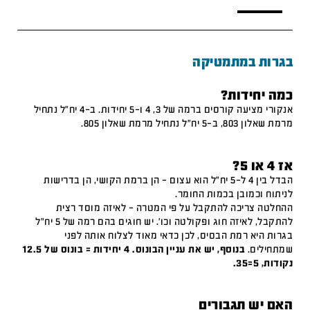
בגרות במתמטיקה
כמה יחידות?
אנקורי מציעה קורסים ברמה של 3, 4 ו-5 יחידות. ב-4 יח"ל נתחיל
מרמת שאלון 803, ב-5 יח"ל נתחיל מרמת שאלון 805.
אז 4 או 5?
הבדל בין 4 ל-5 יח"ל הוא עצום – הן ברמת הקושי, הן בדרישות
לניתוח וכמובן בכמות החומר.
ההחלטה צריכה להתקבל על פי המטרה – לאיזה מוסד רצית
להתקבל, לאיזה חוג ופקולטה וכו'. יש חוגים בהם רמה של 5 יח"ל
בגרות היא רמת הבסיס, לכן כדאי מאוד לצלוח אותה לפני
שמתחילים.
בנוסף, יש את עניין הבונוס. 4 יחידות = בונוס של 12.5
נקודות, 5=35.
האם יש תגבורים