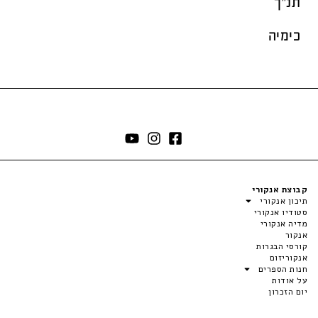
תנ"ך
כימיה
קבוצת אנקורי
תיכון אנקורי
סטודיו אנקורי
מדיה אנקורי
אנקור
קורסי הבגרות
אנקוריזום
חנות הספרים
על אודות
יום הזכרון