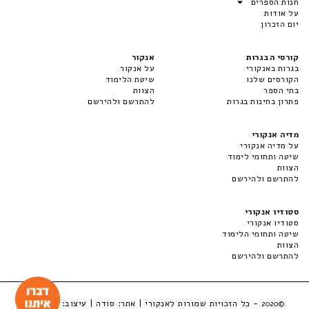
חנות הספרים
על אודות
יום הזכרון
קורסי הבגרות
אנקור
בגרות באנקורי
על אנקור
הקורסים שלנו
שיטת הלימוד
בתי הספר
הצוות
פתרון בחינות בגרות
להתרשם ולהירשם
מדיה אנקורי
על מדיה אנקורי
שיטה ותחומי לימוד
הצוות
להתרשם ולהירשם
סטודיו אנקורי
סטודיו אנקורי
שיטה ותחומי הלימוד
הצוות
להתרשם ולהירשם
- כל הזכויות שמורות לאנקורי | אתר:
סודה
| עיצוב:
LuckyBox
©2020