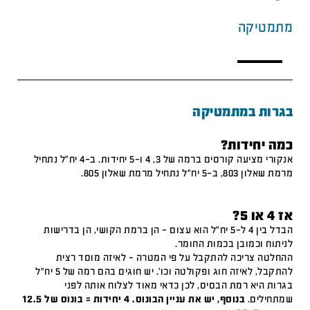
מתמטיקה
בגרות במתמטיקה
כמה יחידות?
אנקורי מציעה קורסים ברמה של 3, 4 ו-5 יחידות. ב-4 יח"ל נתחיל
מרמת שאלון 803, ב-5 יח"ל נתחיל מרמת שאלון 805.
אז 4 או 5?
הבדל בין 4 ל-5 יח"ל הוא עצום – הן ברמת הקושי, הן בדרישות
לניתוח וכמובן בכמות החומר.
ההחלטה צריכה להתקבל על פי המטרה – לאיזה מוסד רצית
להתקבל, לאיזה חוג ופקולטה וכו'. יש חוגים בהם רמה של 5 יח"ל
בגרות היא רמת הבסיס, לכן כדאי מאוד לצלוח אותה לפני
שמתחילים.
בנוסף, יש את עניין הבונוס. 4 יחידות = בונוס של 12.5