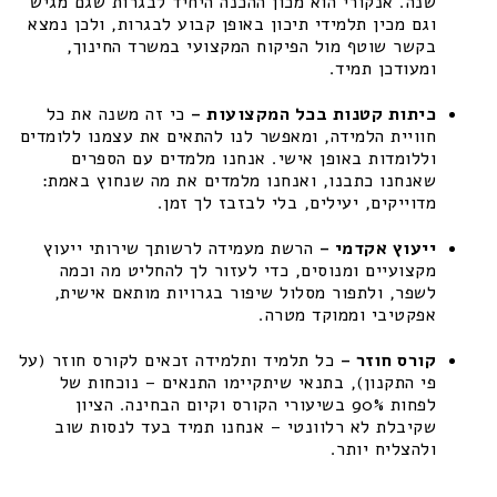
שנה. אנקורי הוא מכון ההכנה היחיד לבגרות שגם מגיש
וגם מכין תלמידי תיכון באופן קבוע לבגרות, ולכן נמצא
בקשר שוטף מול הפיקוח המקצועי במשרד החינוך,
ומעודכן תמיד.
כיתות קטנות בכל המקצועות –
כי זה משנה את כל
חוויית הלמידה, ומאפשר לנו להתאים את עצמנו ללומדים
וללומדות באופן אישי. אנחנו מלמדים עם הספרים
שאנחנו כתבנו, ואנחנו מלמדים את מה שנחוץ באמת:
מדוייקים, יעילים, בלי לבזבז לך זמן.
ייעוץ אקדמי –
הרשת מעמידה לרשותך שירותי ייעוץ
מקצועיים ומנוסים, כדי לעזור לך להחליט מה וכמה
לשפר, ולתפור מסלול שיפור בגרויות מותאם אישית,
אפקטיבי וממוקד מטרה.
קורס חוזר –
כל תלמיד ותלמידה זכאים לקורס חוזר (על
פי התקנון), בתנאי שיתקיימו התנאים – נוכחות של
לפחות 90% בשיעורי הקורס וקיום הבחינה. הציון
שקיבלת לא רלוונטי – אנחנו תמיד בעד לנסות שוב
ולהצליח יותר.