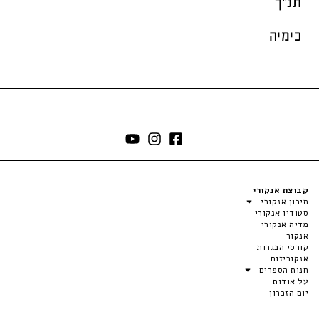
תנ"ך
כימיה
קבוצת אנקורי
תיכון אנקורי
סטודיו אנקורי
מדיה אנקורי
אנקור
קורסי הבגרות
אנקוריזום
חנות הספרים
על אודות
יום הזכרון