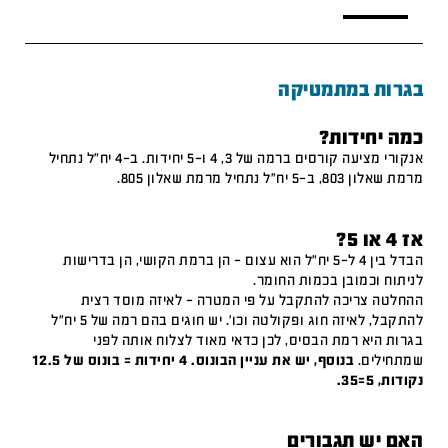
בגרות במתמטיקה
כמה יחידות?
אנקורי מציעה קורסים ברמה של 3, 4 ו-5 יחידות. ב-4 יח"ל נתחיל
מרמת שאלון 803, ב-5 יח"ל נתחיל מרמת שאלון 805.
אז 4 או 5?
הבדל בין 4 ל-5 יח"ל הוא עצום – הן ברמת הקושי, הן בדרישות
לניתוח וכמובן בכמות החומר.
ההחלטה צריכה להתקבל על פי המטרה – לאיזה מוסד רצית
להתקבל, לאיזה חוג ופקולטה וכו'. יש חוגים בהם רמה של 5 יח"ל
בגרות היא רמת הבסיס, לכן כדאי מאוד לצלוח אותה לפני
שמתחילים.
בנוסף, יש את עניין הבונוס. 4 יחידות = בונוס של 12.5
נקודות, 5=35.
האם יש תגבורים