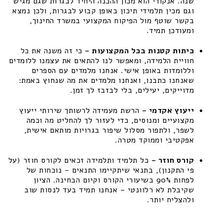
שנה. אנקורי הוא מכון ההכנה היחיד לבגרות שגם מגיש
וגם מכין תלמידי תיכון באופן קבוע לבגרות, ולכן נמצא
בקשר שוטף מול הפיקוח המקצועי במשרד החינוך,
ומעודכן תמיד.
כיתות קטנות בכל המקצועות –
כי זה משנה את כל
חוויית הלמידה, ומאפשר לנו להתאים את עצמנו ללומדים
וללומדות באופן אישי. אנחנו מלמדים עם הספרים
שאנחנו כתבנו, ואנחנו מלמדים את מה שנחוץ באמת:
מדוייקים, יעילים, בלי לבזבז לך זמן.
ייעוץ אקדמי –
הרשת מעמידה לרשותך שירותי ייעוץ
מקצועיים ומנוסים, כדי לעזור לך להחליט מה וכמה
לשפר, ולתפור מסלול שיפור בגרויות מותאם אישית,
אפקטיבי וממוקד מטרה.
קורס חוזר –
כל תלמיד ותלמידה זכאים לקורס חוזר (על
פי התקנון), בתנאי שיתקיימו התנאים – נוכחות של
לפחות 90% בשיעורי הקורס וקיום הבחינה. הציון
שקיבלת לא רלוונטי – אנחנו תמיד בעד לנסות שוב
ולהצליח יותר.