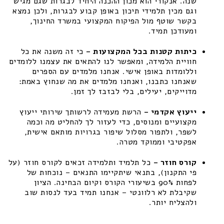
שנה. אנקורי הוא מכון ההכנה היחיד לבגרות שגם מגיש
וגם מכין תלמידי תיכון באופן קבוע לבגרות, ולכן נמצא
בקשר שוטף מול הפיקוח המקצועי במשרד החינוך,
ומעודכן תמיד.
כיתות קטנות בכל המקצועות –
כי זה משנה את כל
חוויית הלמידה, ומאפשר לנו להתאים את עצמנו ללומדים
וללומדות באופן אישי. אנחנו מלמדים עם הספרים
שאנחנו כתבנו, ואנחנו מלמדים את מה שנחוץ באמת:
מדוייקים, יעילים, בלי לבזבז לך זמן.
ייעוץ אקדמי –
הרשת מעמידה לרשותך שירותי ייעוץ
מקצועיים ומנוסים, כדי לעזור לך להחליט מה וכמה
לשפר, ולתפור מסלול שיפור בגרויות מותאם אישית,
אפקטיבי וממוקד מטרה.
קורס חוזר –
כל תלמיד ותלמידה זכאים לקורס חוזר (על
פי התקנון), בתנאי שיתקיימו התנאים – נוכחות של
לפחות 90% בשיעורי הקורס וקיום הבחינה. הציון
שקיבלת לא רלוונטי – אנחנו תמיד בעד לנסות שוב
ולהצליח יותר.