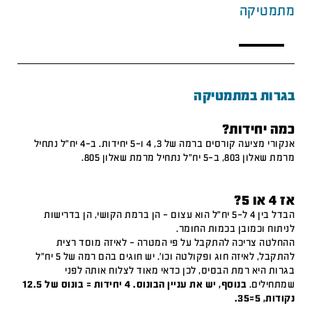
מתמטיקה
בגרות במתמטיקה
כמה יחידות?
אנקורי מציעה קורסים ברמה של 3, 4 ו-5 יחידות. ב-4 יח"ל נתחיל
מרמת שאלון 803, ב-5 יח"ל נתחיל מרמת שאלון 805.
אז 4 או 5?
הבדל בין 4 ל-5 יח"ל הוא עצום – הן ברמת הקושי, הן בדרישות
לניתוח וכמובן בכמות החומר.
ההחלטה צריכה להתקבל על פי המטרה – לאיזה מוסד רצית
להתקבל, לאיזה חוג ופקולטה וכו'. יש חוגים בהם רמה של 5 יח"ל
בגרות היא רמת הבסיס, לכן כדאי מאוד לצלוח אותה לפני
שמתחילים.
בנוסף, יש את עניין הבונוס. 4 יחידות = בונוס של 12.5
נקודות, 5=35.