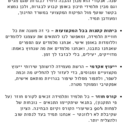
שנה. אנקורי הוא מכון ההכנה היחיד לבגרות שגם מגיש
וגם מכין תלמידי תיכון באופן קבוע לבגרות, ולכן נמצא
בקשר שוטף מול הפיקוח המקצועי במשרד החינוך,
ומעודכן תמיד.
כיתות קטנות בכל המקצועות –
כי זה משנה את כל
חוויית הלמידה, ומאפשר לנו להתאים את עצמנו ללומדים
וללומדות באופן אישי. אנחנו מלמדים עם הספרים
שאנחנו כתבנו, ואנחנו מלמדים את מה שנחוץ באמת:
מדוייקים, יעילים, בלי לבזבז לך זמן.
ייעוץ אקדמי –
הרשת מעמידה לרשותך שירותי ייעוץ
מקצועיים ומנוסים, כדי לעזור לך להחליט מה וכמה
לשפר, ולתפור מסלול שיפור בגרויות מותאם אישית,
אפקטיבי וממוקד מטרה.
קורס חוזר –
כל תלמיד ותלמידה זכאים לקורס חוזר (על
פי התקנון), בתנאי שיתקיימו התנאים – נוכחות של
לפחות 90% בשיעורי הקורס וקיום הבחינה. הציון
שקיבלת לא רלוונטי – אנחנו תמיד בעד לנסות שוב
ולהצליח יותר.