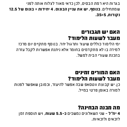
בגרות היא רמת הבסיס, לכן כדאי מאוד לצלוח אותה לפני
שמתחילים.
בנוסף, יש את עניין הבונוס. 4 יחידות = בונוס של 12.5
נקודות, 5=35.
האם יש תגבורים
מעבר לשעות הלימוד?
ימי הלימוד כוללים שיעור ותרגול יחד. בנוסף מתקיים יום מרכז
למידה בו לא מתקדמים בחומר אלא ניתנת אפשרות לקבל עזרה
בהכנת שעורי הבית למשל.
האם המורים זמינים
מעבר לשעות הלימוד?
כן. יש קבוצת ווטסאפ שבה אפשר להיעזר, וכמובן שאפשר לפנות
למורה באופן פרטי במייל.
מה מבנה הבחינה?
4 יח"ל
– שני השאלונים נמשכים
כ-5.5 שעות
, ויש תוספת זמן
לזכאים ולזכאיות.