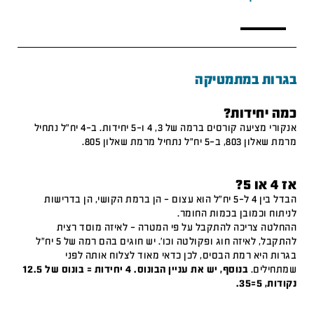
בגרות במתמטיקה
כמה יחידות?
אנקורי מציעה קורסים ברמה של 3, 4 ו-5 יחידות. ב-4 יח"ל נתחיל
מרמת שאלון 803, ב-5 יח"ל נתחיל מרמת שאלון 805.
אז 4 או 5?
הבדל בין 4 ל-5 יח"ל הוא עצום – הן ברמת הקושי, הן בדרישות
לניתוח וכמובן בכמות החומר.
ההחלטה צריכה להתקבל על פי המטרה – לאיזה מוסד רצית
להתקבל, לאיזה חוג ופקולטה וכו'. יש חוגים בהם רמה של 5 יח"ל
בגרות היא רמת הבסיס, לכן כדאי מאוד לצלוח אותה לפני
שמתחילים.
בנוסף, יש את עניין הבונוס. 4 יחידות = בונוס של 12.5
נקודות, 5=35.