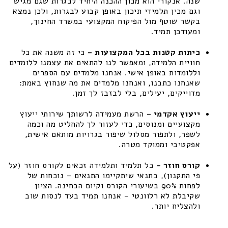
שנה. אנקורי הוא מכון ההכנה היחיד לבגרות שגם מגיש
וגם מכין תלמידי תיכון באופן קבוע לבגרות, ולכן נמצא
בקשר שוטף מול הפיקוח המקצועי במשרד החינוך,
ומעודכן תמיד.
כיתות קטנות בכל המקצועות –
כי זה משנה את כל
חוויית הלמידה, ומאפשר לנו להתאים את עצמנו ללומדים
וללומדות באופן אישי. אנחנו מלמדים עם הספרים
שאנחנו כתבנו, ואנחנו מלמדים את מה שנחוץ באמת:
מדוייקים, יעילים, בלי לבזבז לך זמן.
ייעוץ אקדמי –
הרשת מעמידה לרשותך שירותי ייעוץ
מקצועיים ומנוסים, כדי לעזור לך להחליט מה וכמה
לשפר, ולתפור מסלול שיפור בגרויות מותאם אישית,
אפקטיבי וממוקד מטרה.
קורס חוזר –
כל תלמיד ותלמידה זכאים לקורס חוזר (על
פי התקנון), בתנאי שיתקיימו התנאים – נוכחות של
לפחות 90% בשיעורי הקורס וקיום הבחינה. הציון
שקיבלת לא רלוונטי – אנחנו תמיד בעד לנסות שוב
ולהצליח יותר.