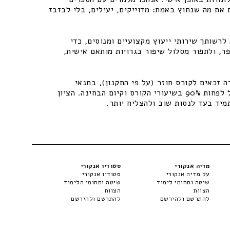
 את מה שנחוץ באמת: מדוייקים, יעילים, בלי לבזבז
רשותך שירותי ייעוץ מקצועיים ומנוסים, כדי
ר, ולתפור מסלול שיפור בגרויות מותאם אישית,
 זכאים לקורס חוזר (על פי התקנון), בתנאי
שיתקיימו התנאים – נוכחות של לפחות 90% בשיעורי הקורס וקיום הבחינה. הציון
מיד בעד לנסות שוב ולהצליח יותר.
מדיה אנקורי
סטודיו אנקורי
על מדיה אנקורי
סטודיו אנקורי
שיטה ותחומי לימוד
שיטה ותחומי הלימוד
הצוות
הצוות
להתרשם ולהירשם
להתרשם ולהירשם