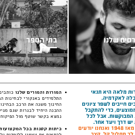
סים שלנו
בתי הספר
ות מלאה היא תנאי
המורות והמורים שלנו
כותבים 
לה לאקדמיה.
התלמידים באנקורי לבחינות הב
ם חייבים לשפר ציונים
החינוך משנה את הרכב הבחינות
מוצעים, כדי להתקבל
ההכנה היחיד לבגרות שגם מגיש 
המבוקשות. אבל לכל
נמצא בקשר שוטף מול הפיקוח ה
יש דרך ויעד אחר.
חנו יודעים
כיתות קטנות בכל המקצועות 
 לך מסלול קל, קצר
להתאים את עצמנו ללומדים ולל