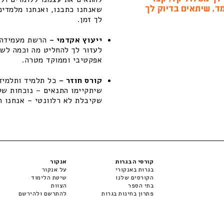
ד, שיתאים בדיוק לך
שאנחנו כתבנו, ואנחנו מלמדים
לך זמן.
ייעוץ אקדמי –
הרשת מעמידה ל
לעזור לך להחליט מה וכמה לשפ
אפקטיבי וממוקד מטרה.
קורס חוזר –
כל תלמיד ותלמידה
שקיבלת לא רלוונטי – אנחנו ת
קורסי הבגרות
אנקור
בגרות באנקורי
על אנקור
הקורסים שלנו
שיטת הלימוד
בתי הספר
הצוות
פתרון בחינות בגרות
להתרשם ולהירשם