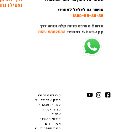
ואפילו נחמ
אפשר גם לצלצל למספר:
1800-85-85-85
חדש!! מערכת פניות קלה ונוחה דרך
WhatsApp במספר:
055-9882533
קבוצת אנקורי
תיכון אנקורי
סטודיו אנקורי
מדיה אנקורי
אנקור
קורסי הבגרות
אנקוריזום
חנות הספרים