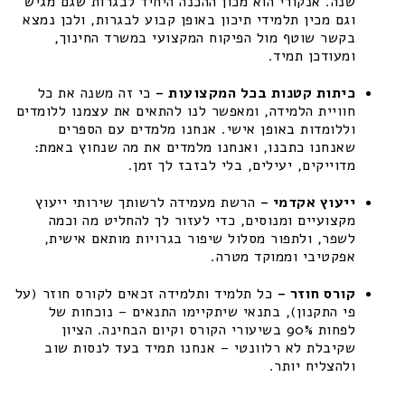
שנה. אנקורי הוא מכון ההכנה היחיד לבגרות שגם מגיש
וגם מכין תלמידי תיכון באופן קבוע לבגרות, ולכן נמצא
בקשר שוטף מול הפיקוח המקצועי במשרד החינוך,
ומעודכן תמיד.
כיתות קטנות בכל המקצועות –
כי זה משנה את כל
חוויית הלמידה, ומאפשר לנו להתאים את עצמנו ללומדים
וללומדות באופן אישי. אנחנו מלמדים עם הספרים
שאנחנו כתבנו, ואנחנו מלמדים את מה שנחוץ באמת:
מדוייקים, יעילים, בלי לבזבז לך זמן.
ייעוץ אקדמי –
הרשת מעמידה לרשותך שירותי ייעוץ
מקצועיים ומנוסים, כדי לעזור לך להחליט מה וכמה
לשפר, ולתפור מסלול שיפור בגרויות מותאם אישית,
אפקטיבי וממוקד מטרה.
קורס חוזר –
כל תלמיד ותלמידה זכאים לקורס חוזר (על
פי התקנון), בתנאי שיתקיימו התנאים – נוכחות של
לפחות 90% בשיעורי הקורס וקיום הבחינה. הציון
שקיבלת לא רלוונטי – אנחנו תמיד בעד לנסות שוב
ולהצליח יותר.