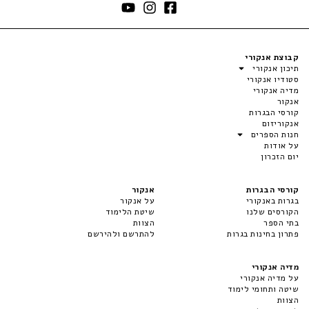
קבוצת אנקורי
תיכון אנקורי
סטודיו אנקורי
מדיה אנקורי
אנקור
קורסי הבגרות
אנקוריזום
חנות הספרים
על אודות
יום הזכרון
קורסי הבגרות
אנקור
בגרות באנקורי
על אנקור
הקורסים שלנו
שיטת הלימוד
בתי הספר
הצוות
פתרון בחינות בגרות
להתרשם ולהירשם
מדיה אנקורי
על מדיה אנקורי
שיטה ותחומי לימוד
הצוות