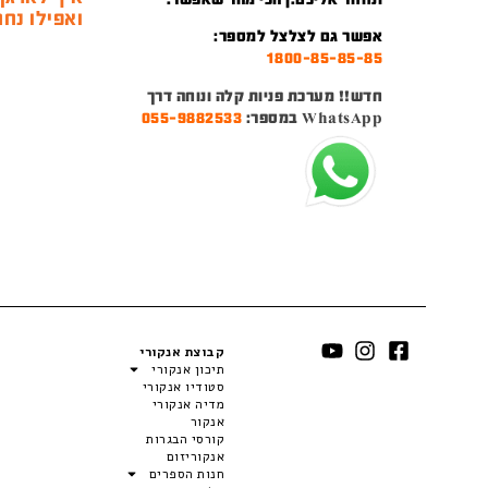
ואפילו נחמ
אפשר גם לצלצל למספר:
1800-85-85-85
חדש!! מערכת פניות קלה ונוחה דרך
WhatsApp במספר:
055-9882533
קבוצת אנקורי
תיכון אנקורי
סטודיו אנקורי
מדיה אנקורי
אנקור
קורסי הבגרות
אנקוריזום
חנות הספרים