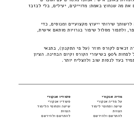
 את מה שנחוץ באמת: מדוייקים, יעילים, בלי לבזבז
רשותך שירותי ייעוץ מקצועיים ומנוסים, כדי
ר, ולתפור מסלול שיפור בגרויות מותאם אישית,
 זכאים לקורס חוזר (על פי התקנון), בתנאי
שיתקיימו התנאים – נוכחות של לפחות 90% בשיעורי הקורס וקיום הבחינה. הציון
מיד בעד לנסות שוב ולהצליח יותר.
מדיה אנקורי
סטודיו אנקורי
על מדיה אנקורי
סטודיו אנקורי
שיטה ותחומי לימוד
שיטה ותחומי הלימוד
הצוות
הצוות
להתרשם ולהירשם
להתרשם ולהירשם