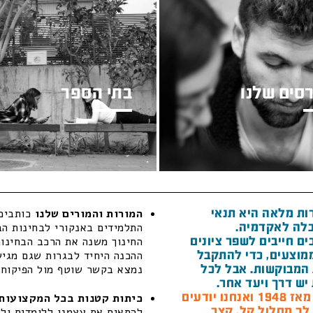
סים שלנו
בתי הספר
ות מלאה היא תנאי
המורות והמורים שלנו
כותבים 
לה לאקדמיה.
התלמידים באנקורי לבחינות הב
ם חייבים לשפר ציונים
החינוך משנה את הרכב הבחינות
מוצעים, כדי להתקבל
ההכנה היחיד לבגרות שגם מגיש 
המבוקשות. אבל לכל
נמצא בקשר שוטף מול הפיקוח ה
יש דרך ויעד אחר.
חנו יודעים
כיתות קטנות בכל המקצועות 
 לך מסלול קל, קצר
להתאים את עצמנו ללומדים ולל