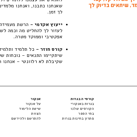
ד, שיתאים בדיוק לך
שאנחנו כתבנו, ואנחנו מלמדים
לך זמן.
ייעוץ אקדמי –
הרשת מעמידה ל
לעזור לך להחליט מה וכמה לשפ
אפקטיבי וממוקד מטרה.
קורס חוזר –
כל תלמיד ותלמידה
שקיבלת לא רלוונטי – אנחנו ת
קורסי הבגרות
אנקור
בגרות באנקורי
על אנקור
הקורסים שלנו
שיטת הלימוד
בתי הספר
הצוות
פתרון בחינות בגרות
להתרשם ולהירשם