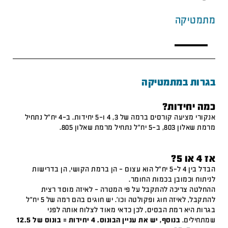
מתמטיקה
בגרות במתמטיקה
כמה יחידות?
אנקורי מציעה קורסים ברמה של 3, 4 ו-5 יחידות. ב-4 יח"ל נתחיל
מרמת שאלון 803, ב-5 יח"ל נתחיל מרמת שאלון 805.
אז 4 או 5?
הבדל בין 4 ל-5 יח"ל הוא עצום – הן ברמת הקושי, הן בדרישות
לניתוח וכמובן בכמות החומר.
ההחלטה צריכה להתקבל על פי המטרה – לאיזה מוסד רצית
להתקבל, לאיזה חוג ופקולטה וכו'. יש חוגים בהם רמה של 5 יח"ל
בגרות היא רמת הבסיס, לכן כדאי מאוד לצלוח אותה לפני
שמתחילים.
בנוסף, יש את עניין הבונוס. 4 יחידות = בונוס של 12.5