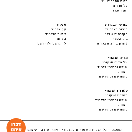
חנות הספרים
על אודות
יום הזכרון
קורסי הבגרות
אנקור
בגרות באנקורי
על אנקור
הקורסים שלנו
שיטת הלימוד
בתי הספר
הצוות
פתרון בחינות בגרות
להתרשם ולהירשם
מדיה אנקורי
על מדיה אנקורי
שיטה ותחומי לימוד
הצוות
להתרשם ולהירשם
סטודיו אנקורי
סטודיו אנקורי
שיטה ותחומי הלימוד
הצוות
להתרשם ולהירשם
- כל הזכויות שמורות לאנקורי | אתר:
סודה
| עיצוב:
LuckyBox
©2020