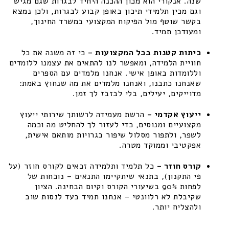
שנה. אנקורי הוא מכון ההכנה היחיד לבגרות שגם מגיש
וגם מכין תלמידי תיכון באופן קבוע לבגרות, ולכן נמצא
בקשר שוטף מול הפיקוח המקצועי במשרד החינוך,
ומעודכן תמיד.
כיתות קטנות בכל המקצועות –
כי זה משנה את כל
חוויית הלמידה, ומאפשר לנו להתאים את עצמנו ללומדים
וללומדות באופן אישי. אנחנו מלמדים עם הספרים
שאנחנו כתבנו, ואנחנו מלמדים את מה שנחוץ באמת:
מדוייקים, יעילים, בלי לבזבז לך זמן.
ייעוץ אקדמי –
הרשת מעמידה לרשותך שירותי ייעוץ
מקצועיים ומנוסים, כדי לעזור לך להחליט מה וכמה
לשפר, ולתפור מסלול שיפור בגרויות מותאם אישית,
אפקטיבי וממוקד מטרה.
קורס חוזר –
כל תלמיד ותלמידה זכאים לקורס חוזר (על
פי התקנון), בתנאי שיתקיימו התנאים – נוכחות של
לפחות 90% בשיעורי הקורס וקיום הבחינה. הציון
שקיבלת לא רלוונטי – אנחנו תמיד בעד לנסות שוב
ולהצליח יותר.