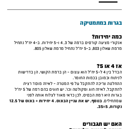
בגרות במתמטיקה
כמה יחידות?
אנקורי מציעה קורסים ברמה של 3, 4 ו-5 יחידות. ב-4 יח"ל נתחיל
מרמת שאלון 803, ב-5 יח"ל נתחיל מרמת שאלון 805.
אז 4 או 5?
הבדל בין 4 ל-5 יח"ל הוא עצום – הן ברמת הקושי, הן בדרישות
לניתוח וכמובן בכמות החומר.
ההחלטה צריכה להתקבל על פי המטרה – לאיזה מוסד רצית
להתקבל, לאיזה חוג ופקולטה וכו'. יש חוגים בהם רמה של 5 יח"ל
בגרות היא רמת הבסיס, לכן כדאי מאוד לצלוח אותה לפני
שמתחילים.
בנוסף, יש את עניין הבונוס. 4 יחידות = בונוס של 12.5
נקודות, 5=35.
האם יש תגבורים