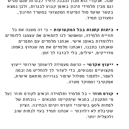
שנה. אנקורי הוא מכון ההכנה היחיד לבגרות שגם מגיש
וגם מכין תלמידי תיכון באופן קבוע לבגרות, ולכן נמצא
בקשר שוטף מול הפיקוח המקצועי במשרד החינוך,
ומעודכן תמיד.
כיתות קטנות בכל המקצועות –
כי זה משנה את כל
חוויית הלמידה, ומאפשר לנו להתאים את עצמנו ללומדים
וללומדות באופן אישי. אנחנו מלמדים עם הספרים
שאנחנו כתבנו, ואנחנו מלמדים את מה שנחוץ באמת:
מדוייקים, יעילים, בלי לבזבז לך זמן.
ייעוץ אקדמי –
הרשת מעמידה לרשותך שירותי ייעוץ
מקצועיים ומנוסים, כדי לעזור לך להחליט מה וכמה
לשפר, ולתפור מסלול שיפור בגרויות מותאם אישית,
אפקטיבי וממוקד מטרה.
קורס חוזר –
כל תלמיד ותלמידה זכאים לקורס חוזר (על
פי התקנון), בתנאי שיתקיימו התנאים – נוכחות של
לפחות 90% בשיעורי הקורס וקיום הבחינה. הציון
שקיבלת לא רלוונטי – אנחנו תמיד בעד לנסות שוב
ולהצליח יותר.