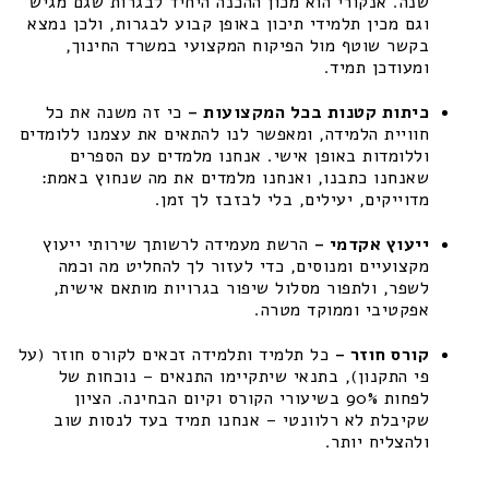
שנה. אנקורי הוא מכון ההכנה היחיד לבגרות שגם מגיש
וגם מכין תלמידי תיכון באופן קבוע לבגרות, ולכן נמצא
בקשר שוטף מול הפיקוח המקצועי במשרד החינוך,
ומעודכן תמיד.
כיתות קטנות בכל המקצועות –
כי זה משנה את כל
חוויית הלמידה, ומאפשר לנו להתאים את עצמנו ללומדים
וללומדות באופן אישי. אנחנו מלמדים עם הספרים
שאנחנו כתבנו, ואנחנו מלמדים את מה שנחוץ באמת:
מדוייקים, יעילים, בלי לבזבז לך זמן.
ייעוץ אקדמי –
הרשת מעמידה לרשותך שירותי ייעוץ
מקצועיים ומנוסים, כדי לעזור לך להחליט מה וכמה
לשפר, ולתפור מסלול שיפור בגרויות מותאם אישית,
אפקטיבי וממוקד מטרה.
קורס חוזר –
כל תלמיד ותלמידה זכאים לקורס חוזר (על
פי התקנון), בתנאי שיתקיימו התנאים – נוכחות של
לפחות 90% בשיעורי הקורס וקיום הבחינה. הציון
שקיבלת לא רלוונטי – אנחנו תמיד בעד לנסות שוב
ולהצליח יותר.