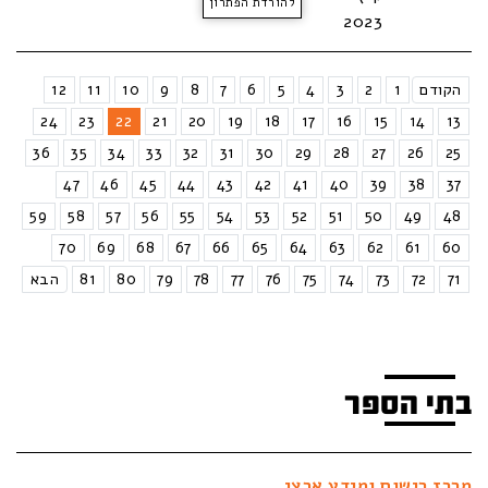
להורדת הפתרון
2023
הקודם
1
2
3
4
5
6
7
8
9
10
11
12
24
23
22
21
20
19
18
17
16
15
14
13
36
35
34
33
32
31
30
29
28
27
26
25
47
46
45
44
43
42
41
40
39
38
37
59
58
57
56
55
54
53
52
51
50
49
48
70
69
68
67
66
65
64
63
62
61
60
71
72
73
74
75
76
77
78
79
80
81
הבא
בתי הספר
מרכז רישום ומידע ארצי