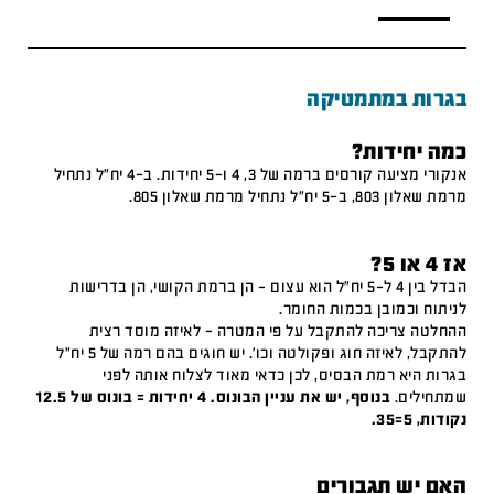
בגרות במתמטיקה
כמה יחידות?
אנקורי מציעה קורסים ברמה של 3, 4 ו-5 יחידות. ב-4 יח"ל נתחיל
מרמת שאלון 803, ב-5 יח"ל נתחיל מרמת שאלון 805.
אז 4 או 5?
הבדל בין 4 ל-5 יח"ל הוא עצום – הן ברמת הקושי, הן בדרישות
לניתוח וכמובן בכמות החומר.
ההחלטה צריכה להתקבל על פי המטרה – לאיזה מוסד רצית
להתקבל, לאיזה חוג ופקולטה וכו'. יש חוגים בהם רמה של 5 יח"ל
בגרות היא רמת הבסיס, לכן כדאי מאוד לצלוח אותה לפני
שמתחילים.
בנוסף, יש את עניין הבונוס. 4 יחידות = בונוס של 12.5
נקודות, 5=35.
האם יש תגבורים