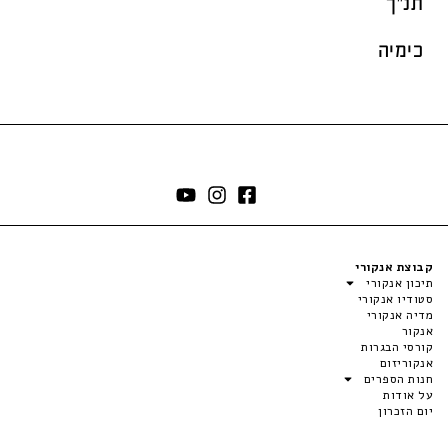
תנ"ך
כימיה
קבוצת אנקורי
תיכון אנקורי
סטודיו אנקורי
מדיה אנקורי
אנקור
קורסי הבגרות
אנקוריזום
חנות הספרים
על אודות
יום הזכרון