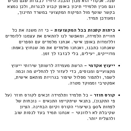
שנה. אנקורי הוא מכון ההכנה היחיד לבגרות שגם מגיש
וגם מכין תלמידי תיכון באופן קבוע לבגרות, ולכן נמצא
בקשר שוטף מול הפיקוח המקצועי במשרד החינוך,
ומעודכן תמיד.
כיתות קטנות בכל המקצועות –
כי זה משנה את כל
חוויית הלמידה, ומאפשר לנו להתאים את עצמנו ללומדים
וללומדות באופן אישי. אנחנו מלמדים עם הספרים
שאנחנו כתבנו, ואנחנו מלמדים את מה שנחוץ באמת:
מדוייקים, יעילים, בלי לבזבז לך זמן.
ייעוץ אקדמי –
הרשת מעמידה לרשותך שירותי ייעוץ
מקצועיים ומנוסים, כדי לעזור לך להחליט מה וכמה
לשפר, ולתפור מסלול שיפור בגרויות מותאם אישית,
אפקטיבי וממוקד מטרה.
קורס חוזר –
כל תלמיד ותלמידה זכאים לקורס חוזר (על
פי התקנון), בתנאי שיתקיימו התנאים – נוכחות של
לפחות 90% בשיעורי הקורס וקיום הבחינה. הציון
שקיבלת לא רלוונטי – אנחנו תמיד בעד לנסות שוב
ולהצליח יותר.