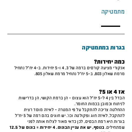
מתמטיקה
בגרות במתמטיקה
כמה יחידות?
אנקורי מציעה קורסים ברמה של 3, 4 ו-5 יחידות. ב-4 יח"ל נתחיל
מרמת שאלון 803, ב-5 יח"ל נתחיל מרמת שאלון 805.
אז 4 או 5?
הבדל בין 4 ל-5 יח"ל הוא עצום – הן ברמת הקושי, הן בדרישות
לניתוח וכמובן בכמות החומר.
ההחלטה צריכה להתקבל על פי המטרה – לאיזה מוסד רצית
להתקבל, לאיזה חוג ופקולטה וכו'. יש חוגים בהם רמה של 5 יח"ל
בגרות היא רמת הבסיס, לכן כדאי מאוד לצלוח אותה לפני
שמתחילים.
בנוסף, יש את עניין הבונוס. 4 יחידות = בונוס של 12.5