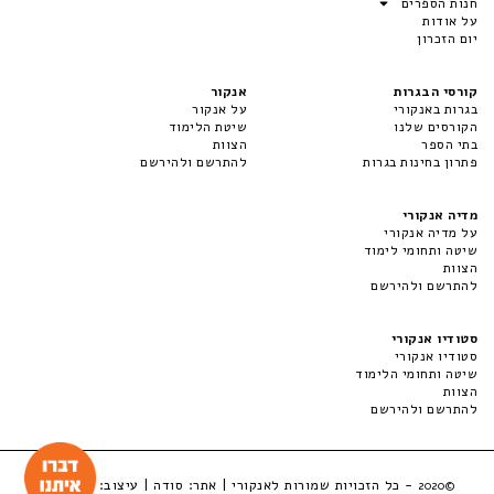
חנות הספרים
על אודות
יום הזכרון
קורסי הבגרות
אנקור
בגרות באנקורי
על אנקור
הקורסים שלנו
שיטת הלימוד
בתי הספר
הצוות
פתרון בחינות בגרות
להתרשם ולהירשם
מדיה אנקורי
על מדיה אנקורי
שיטה ותחומי לימוד
הצוות
להתרשם ולהירשם
סטודיו אנקורי
סטודיו אנקורי
שיטה ותחומי הלימוד
הצוות
להתרשם ולהירשם
- כל הזכויות שמורות לאנקורי | אתר:
סודה
| עיצוב:
LuckyBox
©2020