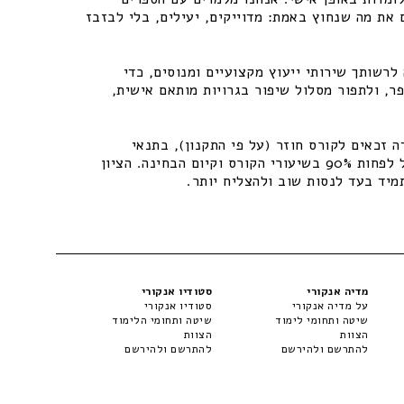
 את מה שנחוץ באמת: מדוייקים, יעילים, בלי לבזבז
רשותך שירותי ייעוץ מקצועיים ומנוסים, כדי
ר, ולתפור מסלול שיפור בגרויות מותאם אישית,
 זכאים לקורס חוזר (על פי התקנון), בתנאי
שיתקיימו התנאים – נוכחות של לפחות 90% בשיעורי הקורס וקיום הבחינה. הציון
מיד בעד לנסות שוב ולהצליח יותר.
מדיה אנקורי
סטודיו אנקורי
על מדיה אנקורי
סטודיו אנקורי
שיטה ותחומי לימוד
שיטה ותחומי הלימוד
הצוות
הצוות
להתרשם ולהירשם
להתרשם ולהירשם