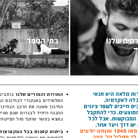
סים שלנו
בתי הספר
ות מלאה היא תנאי
המורות והמורים שלנו
כותבים 
לה לאקדמיה.
התלמידים באנקורי לבחינות הב
ם חייבים לשפר ציונים
החינוך משנה את הרכב הבחינות
מוצעים, כדי להתקבל
ההכנה היחיד לבגרות שגם מגיש 
המבוקשות. אבל לכל
נמצא בקשר שוטף מול הפיקוח ה
יש דרך ויעד אחר.
חנו יודעים
כיתות קטנות בכל המקצועות 
 לך מסלול קל, קצר
להתאים את עצמנו ללומדים ולל