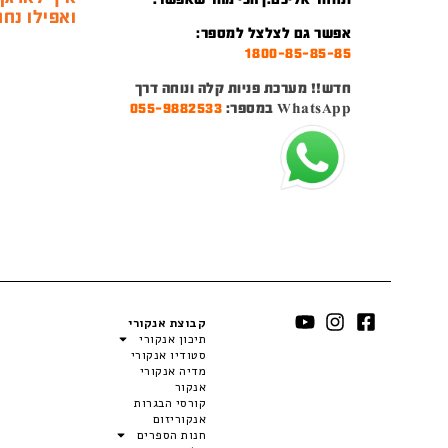
ואפילו נחמ
אפשר גם לצלצל למספר:
1800-85-85-85
חדש!! מערכת פניות קלה ונוחה דרך
WhatsApp במספר:
055-9882533
קבוצת אנקורי
תיכון אנקורי
סטודיו אנקורי
מדיה אנקורי
אנקור
קורסי הבגרות
אנקוריזום
חנות הספרים