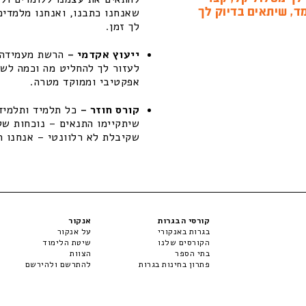
ד, שיתאים בדיוק לך
שאנחנו כתבנו, ואנחנו מלמדים
לך זמן.
ייעוץ אקדמי –
הרשת מעמידה ל
לעזור לך להחליט מה וכמה לשפ
אפקטיבי וממוקד מטרה.
קורס חוזר –
כל תלמיד ותלמידה
שקיבלת לא רלוונטי – אנחנו ת
קורסי הבגרות
אנקור
בגרות באנקורי
על אנקור
הקורסים שלנו
שיטת הלימוד
בתי הספר
הצוות
פתרון בחינות בגרות
להתרשם ולהירשם