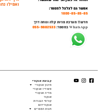
ואפילו נחמ
אפשר גם לצלצל למספר:
1800-85-85-85
חדש!! מערכת פניות קלה ונוחה דרך
WhatsApp במספר:
055-9882533
קבוצת אנקורי
תיכון אנקורי
סטודיו אנקורי
מדיה אנקורי
אנקור
קורסי הבגרות
אנקוריזום
חנות הספרים