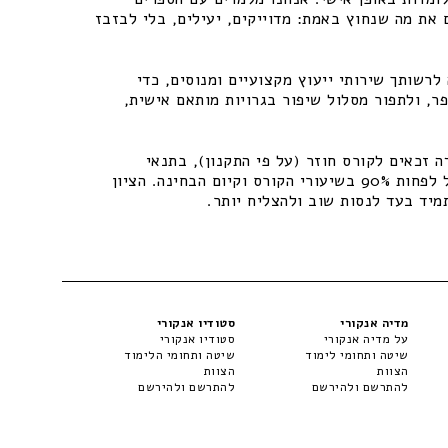
 את מה שנחוץ באמת: מדוייקים, יעילים, בלי לבזבז
רשותך שירותי ייעוץ מקצועיים ומנוסים, כדי
ר, ולתפור מסלול שיפור בגרויות מותאם אישית,
 זכאים לקורס חוזר (על פי התקנון), בתנאי
שיתקיימו התנאים – נוכחות של לפחות 90% בשיעורי הקורס וקיום הבחינה. הציון
מיד בעד לנסות שוב ולהצליח יותר.
מדיה אנקורי
סטודיו אנקורי
על מדיה אנקורי
סטודיו אנקורי
שיטה ותחומי לימוד
שיטה ותחומי הלימוד
הצוות
הצוות
להתרשם ולהירשם
להתרשם ולהירשם