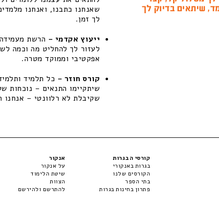
ד, שיתאים בדיוק לך
שאנחנו כתבנו, ואנחנו מלמדים
לך זמן.
ייעוץ אקדמי –
הרשת מעמידה ל
לעזור לך להחליט מה וכמה לשפ
אפקטיבי וממוקד מטרה.
קורס חוזר –
כל תלמיד ותלמידה
שקיבלת לא רלוונטי – אנחנו ת
קורסי הבגרות
אנקור
בגרות באנקורי
על אנקור
הקורסים שלנו
שיטת הלימוד
בתי הספר
הצוות
פתרון בחינות בגרות
להתרשם ולהירשם