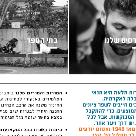
סים שלנו
בתי הספר
ות מלאה היא תנאי
המורות והמורים שלנו
כותבים 
לה לאקדמיה.
התלמידים באנקורי לבחינות הב
ם חייבים לשפר ציונים
החינוך משנה את הרכב הבחינות
מוצעים, כדי להתקבל
ההכנה היחיד לבגרות שגם מגיש 
המבוקשות. אבל לכל
נמצא בקשר שוטף מול הפיקוח ה
יש דרך ויעד אחר.
חנו יודעים
כיתות קטנות בכל המקצועות 
 לך מסלול קל, קצר
להתאים את עצמנו ללומדים ולל