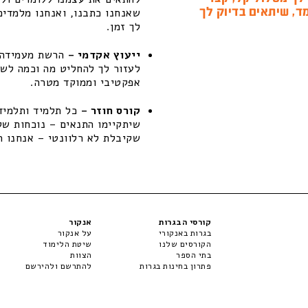
ד, שיתאים בדיוק לך
שאנחנו כתבנו, ואנחנו מלמדים
לך זמן.
ייעוץ אקדמי –
הרשת מעמידה ל
לעזור לך להחליט מה וכמה לשפ
אפקטיבי וממוקד מטרה.
קורס חוזר –
כל תלמיד ותלמידה
שקיבלת לא רלוונטי – אנחנו ת
קורסי הבגרות
אנקור
בגרות באנקורי
על אנקור
הקורסים שלנו
שיטת הלימוד
בתי הספר
הצוות
פתרון בחינות בגרות
להתרשם ולהירשם