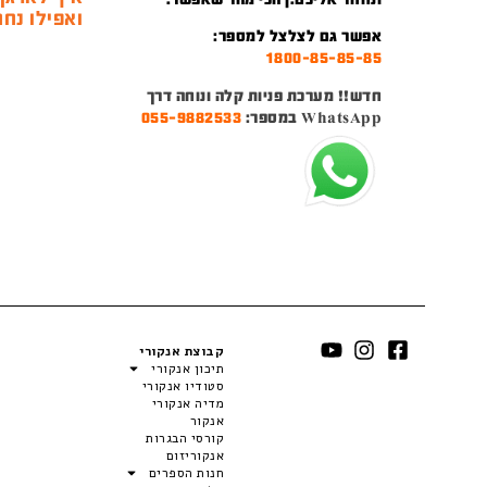
ואפילו נחמ
אפשר גם לצלצל למספר:
1800-85-85-85
חדש!! מערכת פניות קלה ונוחה דרך
WhatsApp במספר:
055-9882533
קבוצת אנקורי
תיכון אנקורי
סטודיו אנקורי
מדיה אנקורי
אנקור
קורסי הבגרות
אנקוריזום
חנות הספרים