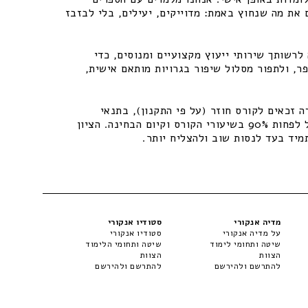
 את מה שנחוץ באמת: מדוייקים, יעילים, בלי לבזבז
רשותך שירותי ייעוץ מקצועיים ומנוסים, כדי
ר, ולתפור מסלול שיפור בגרויות מותאם אישית,
 זכאים לקורס חוזר (על פי התקנון), בתנאי
שיתקיימו התנאים – נוכחות של לפחות 90% בשיעורי הקורס וקיום הבחינה. הציון
מיד בעד לנסות שוב ולהצליח יותר.
מדיה אנקורי
סטודיו אנקורי
על מדיה אנקורי
סטודיו אנקורי
שיטה ותחומי לימוד
שיטה ותחומי הלימוד
הצוות
הצוות
להתרשם ולהירשם
להתרשם ולהירשם