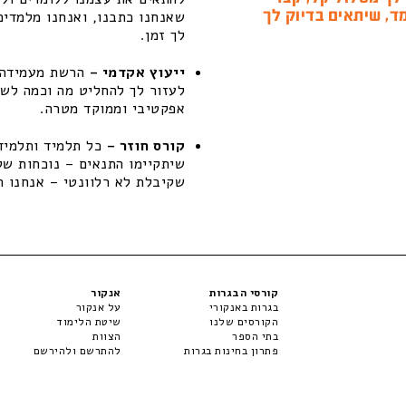
ד, שיתאים בדיוק לך
שאנחנו כתבנו, ואנחנו מלמדים
לך זמן.
ייעוץ אקדמי –
הרשת מעמידה ל
לעזור לך להחליט מה וכמה לשפ
אפקטיבי וממוקד מטרה.
קורס חוזר –
כל תלמיד ותלמידה
שקיבלת לא רלוונטי – אנחנו ת
קורסי הבגרות
אנקור
בגרות באנקורי
על אנקור
הקורסים שלנו
שיטת הלימוד
בתי הספר
הצוות
פתרון בחינות בגרות
להתרשם ולהירשם