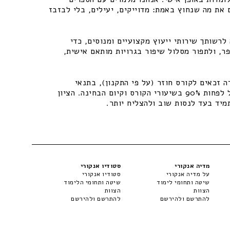
 את מה שנחוץ באמת: מדוייקים, יעילים, בלי לבזבז
רשותך שירותי ייעוץ מקצועיים ומנוסים, כדי
ר, ולתפור מסלול שיפור בגרויות מותאם אישית,
 זכאים לקורס חוזר (על פי התקנון), בתנאי
שיתקיימו התנאים – נוכחות של לפחות 90% בשיעורי הקורס וקיום הבחינה. הציון
מיד בעד לנסות שוב ולהצליח יותר.
מדיה אנקורי
סטודיו אנקורי
על מדיה אנקורי
סטודיו אנקורי
שיטה ותחומי לימוד
שיטה ותחומי הלימוד
הצוות
הצוות
להתרשם ולהירשם
להתרשם ולהירשם