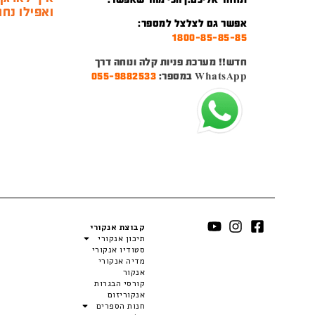
ואפילו נחמ
אפשר גם לצלצל למספר:
1800-85-85-85
חדש!! מערכת פניות קלה ונוחה דרך
WhatsApp במספר:
055-9882533
קבוצת אנקורי
תיכון אנקורי
סטודיו אנקורי
מדיה אנקורי
אנקור
קורסי הבגרות
אנקוריזום
חנות הספרים