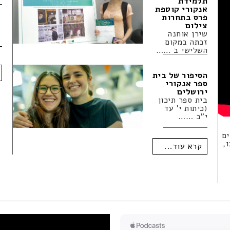
תלמידת
אנקורי קוטפת
פרס בתחרות
צילום
שירן אוחנה
זכתה במקום
השלישי ב ……
הסיפור של בית
ספר אנקורי
ירושלים
בית ספר תיכון
(כיתות י' עד
י"ב ……
ים
,
קרא עוד...