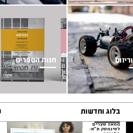
חנות הספרים
ריזום
הספרים שלנו למכירה - מתעדכנים
למידה מחוברת
OnGoing
בלוג וחדשות
ע
ממאה שערים
לסינמטק ת"א: