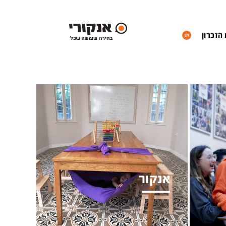
 הזכרון
אנקור
גן ויסודי סקרן ויצירתי