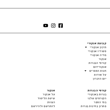
קבוצת אנקורי
תיכון אנקורי
סטודיו אנקורי
מדיה אנקורי
אנקור
קורסי הבגרות
אנקוריזום
חנות הספרים
על אודות
יום הזכרון
קורסי הבגרות
אנקור
בגרות באנקורי
על אנקור
הקורסים שלנו
שיטת הלימוד
בתי הספר
הצוות
פתרון בחינות בגרות
להתרשם ולהירשם