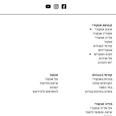
קבוצת אנקורי
תיכון אנקורי
סטודיו אנקורי
מדיה אנקורי
אנקור
קורסי הבגרות
אנקוריזום
חנות הספרים
על אודות
יום הזכרון
קורסי הבגרות
אנקור
בגרות באנקורי
על אנקור
הקורסים שלנו
שיטת הלימוד
בתי הספר
הצוות
פתרון בחינות בגרות
להתרשם ולהירשם
מדיה אנקורי
על מדיה אנקורי
שיטה ותחומי לימוד