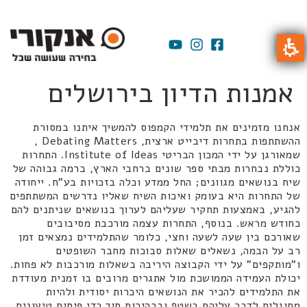
אמנות הדיון בירושלים
אנחנו מזמינים את תלמידי הקמפוס להמשיך איתנו במסורת
ההשתתפות בתחרות דיבייט ארצית, Debating Matters ,
שמאורגן על ידי המכון הבריטי Institute of Ideas. התחרות
כוללת נבחרות מבתי ספר שונים ברחבי הארץ, ברמה גבוהה של
שיח בנושאים מגוונים; החל ממדע וכלה בזכויות בע"ח. ייחודה
של התחרות היא בעומק ואיכות השיח שאליו נדרשים המשתתפים
להגיע, באמצעות תחקיר שעליהם לערוך בנושאים שניתנים להם
כחודש מראש. בנוסף, התחרות עצמה מורכבת מסיבובים
שאורכם בין שעה לשעה וחצי, כלומר שהתלמידים נמצאים זמן
רב על הבמה, נשאלים שאלות סבוכות מחבר השופטים
ו"מותקפים" על ידי הקבוצה היריבה בשאלות מורכבות לא פחות.
יכולת העמידה הממושכת מול אתגרים מרובים בו זמנית מעודדת
את התלמידים להכיר את הנושאים היכרות יסודית ולהיות
מסוגלים לדבר עליהם בשטף ובבהירות תוך כדי פיתוח טיעונים