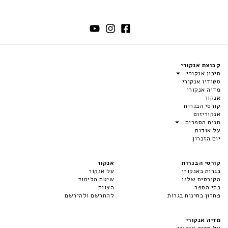
קבוצת אנקורי
תיכון אנקורי
סטודיו אנקורי
מדיה אנקורי
אנקור
קורסי הבגרות
אנקוריזום
חנות הספרים
על אודות
יום הזכרון
קורסי הבגרות
אנקור
בגרות באנקורי
על אנקור
הקורסים שלנו
שיטת הלימוד
בתי הספר
הצוות
פתרון בחינות בגרות
להתרשם ולהירשם
מדיה אנקורי