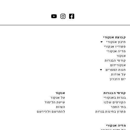
קבוצת אנקורי
תיכון אנקורי
סטודיו אנקורי
מדיה אנקורי
אנקור
קורסי הבגרות
אנקוריזום
חנות הספרים
על אודות
יום הזכרון
קורסי הבגרות
אנקור
בגרות באנקורי
על אנקור
הקורסים שלנו
שיטת הלימוד
בתי הספר
הצוות
פתרון בחינות בגרות
להתרשם ולהירשם
מדיה אנקורי