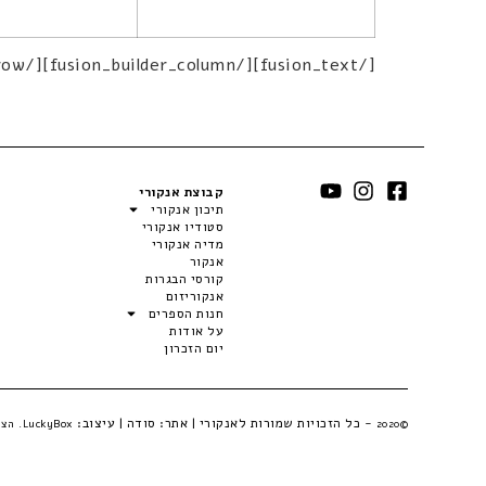
[/fusion_text][/fusion_builder_column][/fusion_builder_row][/fusion_builder_container]
קבוצת אנקורי
תיכון אנקורי
סטודיו אנקורי
מדיה אנקורי
אנקור
קורסי הבגרות
אנקוריזום
חנות הספרים
על אודות
יום הזכרון
- כל הזכויות שמורות לאנקורי | אתר:
סודה
| עיצוב:
©2020
LuckyBox. הצהרת פרטיות