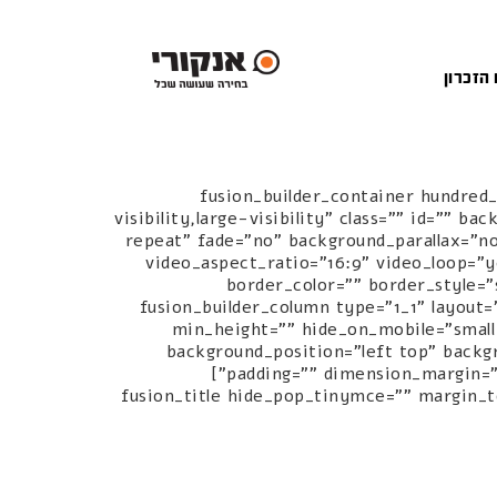
 הזכרון
[fusion_builder_container hundre
visibility,large-visibility" class="" id=""
repeat" fade="no" background_parallax="n
video_aspect_ratio="16:9" video_loop="
border_color="" border_style=
padding_left=""][fusion_builder_row][fusion_builder_co
min_height="" hide_on_mobile="small-
background_position="left top" backg
padding="" dimension_margin="" animation_type="" animation_direction="left" animation_speed="0.3" animation_offset="" last="no"]
[fusion_title hide_pop_tinymce="" margin_t