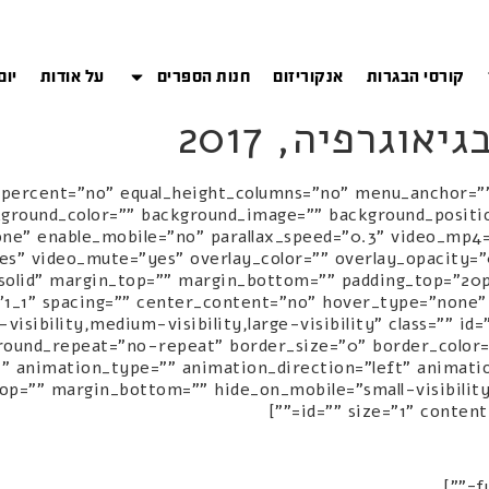
קורסי הבגרות
אנקוריזום
חנות הספרים
על אודות
יום
אוגרפיה, 2017
d_percent="no" equal_height_columns="no" menu_anchor="
 background_color="" background_image="" background_pos
one" enable_mobile="no" parallax_speed="0.3" video_mp4=
yes" video_mute="yes" overlay_color="" overlay_opacity=
"solid" margin_top="" margin_bottom="" padding_top="20
lumn type="1_1" layout="1_1" spacing="" center_content="no" hover_type="non
visibility,medium-visibility,large-visibility" class="" i
round_repeat="no-repeat" border_size="0" border_color=""
op="" margin_bottom="" hide_on_mobile="small-visibility,m
id="" size="1" content