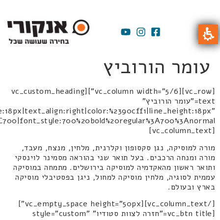
עומר הורוביץ
[vc_row][vc_column width="5/6"][vc_custom_heading
text="עומר הורוביץ"
:18px|text_align:right|color:%2390cff1|line_height:18px"
[vc_column_text]
מורה למוסיקה, נגן סקסופון וקלרנית, מלחין, מנצח, מעבד,
מורה ומנחה הרכבים. בעל תואר שני בהוראה מסמינר לוינסקי
ותואר ראשון מהאקדמיה למוסיקה בירושלים. מתמחה במוסיקה
עממית לסוגיה, מלחין מוסיקה למחול, ניגן בפסטיבלי מוסיקה
בארץ ובעולם.
[/vc_column_text][vc_empty_space height="50px"]
[vc_btn title="חזרה לצוות סטודיו" style="custom"