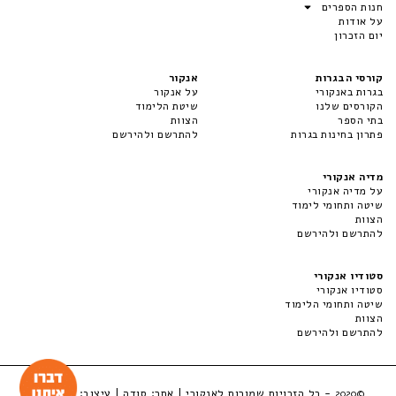
חנות הספרים
על אודות
יום הזכרון
קורסי הבגרות
אנקור
בגרות באנקורי
על אנקור
הקורסים שלנו
שיטת הלימוד
בתי הספר
הצוות
פתרון בחינות בגרות
להתרשם ולהירשם
מדיה אנקורי
על מדיה אנקורי
שיטה ותחומי לימוד
הצוות
להתרשם ולהירשם
סטודיו אנקורי
סטודיו אנקורי
שיטה ותחומי הלימוד
הצוות
להתרשם ולהירשם
- כל הזכויות שמורות לאנקורי | אתר:
סודה
| עיצוב:
LuckyBox
©2020