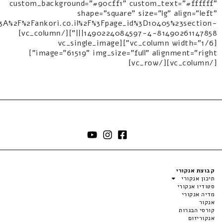
custom_background="#90cff1" custom_text="#ffffff"
shape="square" size="lg" align="left"
s%3A%2F%2Fankori.co.il%2F%3Fpage_id%3D10405%23section-
1490224084597-4-81490261147858|||"][/vc_column]
[vc_column width="1/6"][vc_single_image
image="61519" img_size="full" alignment="right"]
[/vc_column][/vc_row]
קבוצת אנקורי
תיכון אנקורי
סטודיו אנקורי
מדיה אנקורי
אנקור
קורסי הבגרות
אנקוריזום