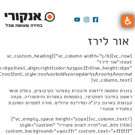
אור לירז
[vc_row][vc_column width="5/6"][vc_custom_heading
text="אור לירז"
:18px|text_align:right|color:%2390cff1|line_height:18px"
[vc_column_text]
בוגרת החממה ליזמות חינוכית בסמינר הקיבוצים, בעלת תואר
ראשון בחינוך דמוקרטי, בהתמחות בספרות והיסטוריה. מנחה
קבוצות בארגון בינ"ה ומדריכת טיולים. מורה לספרות ומחנכת
בסטודיו אנקורי
[/vc_column_text][vc_empty_space height="50px"]
[vc_btn title="חזרה לצוות סטודיו" style="custom"
custom_background="#90cff1" custom_text="#ffffff"