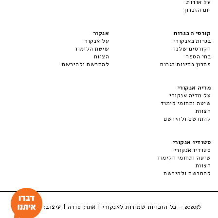
על אודות
יום הזכרון
קורסי הבגרות
אנקור
בגרות באנקורי
על אנקור
הקורסים שלנו
שיטת הלימוד
בתי הספר
הצוות
פתרון בחינות בגרות
להתרשם ולהירשם
מדיה אנקורי
על מדיה אנקורי
שיטה ותחומי לימוד
הצוות
להתרשם ולהירשם
סטודיו אנקורי
סטודיו אנקורי
שיטה ותחומי הלימוד
הצוות
להתרשם ולהירשם
- כל הזכויות שמורות לאנקורי | אתר:
סודה
| עיצוב:
LuckyBox
©2020