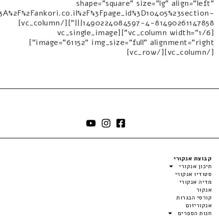
shape="square" size="lg" align="left"
s%3A%2F%2Fankori.co.il%2F%3Fpage_id%3D10405%23section-
1490224084597-4-81490261147858|||"][/vc_column]
[vc_column width="1/6"][vc_single_image
image="61152" img_size="full" alignment="right"]
[/vc_column][/vc_row]
קבוצת אנקורי
תיכון אנקורי
סטודיו אנקורי
מדיה אנקורי
אנקור
קורסי הבגרות
אנקוריזום
חנות הספרים