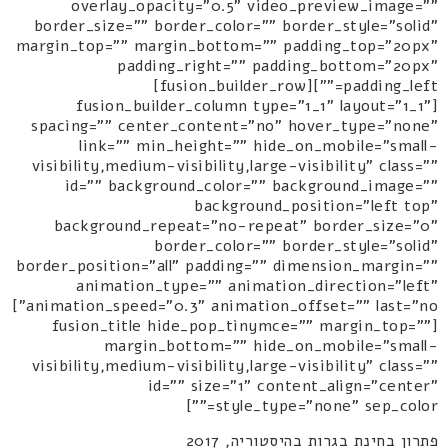
overlay_opacity="0.5" video_preview_image=""
border_size="" border_color="" border_style="solid"
margin_top="" margin_bottom="" padding_top="20px"
padding_right="" padding_bottom="20px"
padding_left=""][fusion_builder_row]
[fusion_builder_column type="1_1" layout="1_1"
spacing="" center_content="no" hover_type="none"
link="" min_height="" hide_on_mobile="small-
visibility,medium-visibility,large-visibility" class=""
id="" background_color="" background_image=""
background_position="left top"
background_repeat="no-repeat" border_size="0"
border_color="" border_style="solid"
border_position="all" padding="" dimension_margin=""
animation_type="" animation_direction="left"
animation_speed="0.3" animation_offset="" last="no"]
[fusion_title hide_pop_tinymce="" margin_top=""
margin_bottom="" hide_on_mobile="small-
visibility,medium-visibility,large-visibility" class=""
id="" size="1" content_align="center"
style_type="none" sep_color=""]
פתרון בחינת בגרות בהיסטוריה, 2017