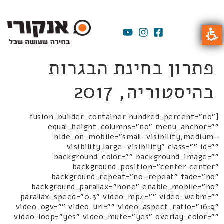
פתרון בחינת הבגרות
בהיסטוריה, 2017
[fusion_builder_container hundred_percent="no"
equal_height_columns="no" menu_anchor=""
hide_on_mobile="small-visibility,medium-
visibility,large-visibility" class="" id=""
background_color="" background_image=""
background_position="center center"
background_repeat="no-repeat" fade="no"
background_parallax="none" enable_mobile="no"
parallax_speed="0.3" video_mp4="" video_webm=""
video_ogv="" video_url="" video_aspect_ratio="16:9"
video_loop="yes" video_mute="yes" overlay_color=""