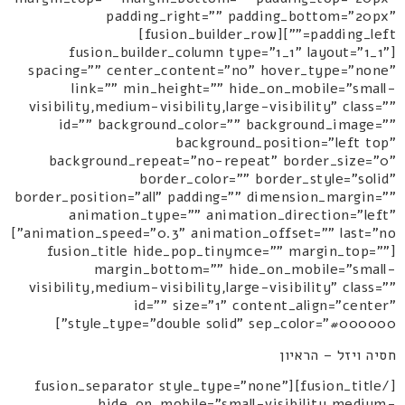
padding_right="" padding_bottom="20px"
padding_left=""][fusion_builder_row]
[fusion_builder_column type="1_1" layout="1_1"
spacing="" center_content="no" hover_type="none"
link="" min_height="" hide_on_mobile="small-
visibility,medium-visibility,large-visibility" class=""
id="" background_color="" background_image=""
background_position="left top"
background_repeat="no-repeat" border_size="0"
border_color="" border_style="solid"
border_position="all" padding="" dimension_margin=""
animation_type="" animation_direction="left"
animation_speed="0.3" animation_offset="" last="no"]
[fusion_title hide_pop_tinymce="" margin_top=""
margin_bottom="" hide_on_mobile="small-
visibility,medium-visibility,large-visibility" class=""
id="" size="1" content_align="center"
style_type="double solid" sep_color="#000000"]
חסיה ויזל – הראיון
[/fusion_title][fusion_separator style_type="none"
hide_on_mobile="small-visibility,medium-