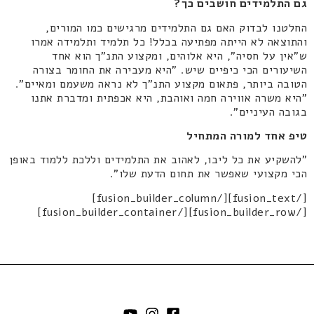
גם התלמידים חושבים כך?
החלטנו לבדוק האם גם התלמידים מרגישים כמו המורים,
והתוצאה לא הייתה מפתיעה בכלל! כל תלמיד ותלמידה אמרו
ש"אין על חסיה", היא אלוהים, ומקצוע התנ"ך הוא אחד
השיעורים הכי כיפיים שיש. "היא מעבירה את החומר בצורה
הטובה ביותר, פתאום מקצוע התנ"ך לא נראה משעמם ומאיים".
"היא משרה אווירה חמה ואוהבת, היא אכפתית ומדברת אתנו
בגובה העיניים".
טיפ אחד למורה המתחיל
"להשקיע את כל ליבו, לאהוב את התלמידים וללכת ללמוד באופן
הכי מקצועי שאפשר את תחום הדעת שלו".
[/fusion_text][/fusion_builder_column]
[/fusion_builder_row][/fusion_builder_container]