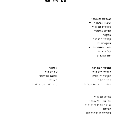
קבוצת אנקורי
תיכון אנקורי
סטודיו אנקורי
מדיה אנקורי
אנקור
קורסי הבגרות
אנקוריזום
חנות הספרים
על אודות
יום הזכרון
קורסי הבגרות
אנקור
בגרות באנקורי
על אנקור
הקורסים שלנו
שיטת הלימוד
בתי הספר
הצוות
פתרון בחינות בגרות
להתרשם ולהירשם
מדיה אנקורי
על מדיה אנקורי
שיטה ותחומי לימוד
הצוות
להתרשם ולהירשם