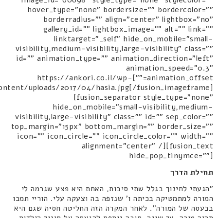
hover_type="none" bordersize="" bordercolor=""
borderradius="" align="center" lightbox="no"
gallery_id="" lightbox_image="" alt="" link=""
linktarget="_self" hide_on_mobile="small-
visibility,medium-visibility,large-visibility" class=""
id="" animation_type="" animation_direction="left"
animation_speed="0.3"
animation_offset=""]https://ankori.co.il/wp-
ontent/uploads/2017/04/hasia.jpg[/fusion_imageframe]
[fusion_separator style_type="none"
hide_on_mobile="small-visibility,medium-
visibility,large-visibility" class="" id="" sep_color=""
top_margin="15px" bottom_margin="" border_size=""
icon="" icon_circle="" icon_circle_color="" width=""
alignment="center" /][fusion_text
hide_pop_tinymce=""]
תחילת הדרך
"הגעתי לחינוך בגלל שתי סיבות, האחת היא פצע שגרמה לי
המורה למתמטיקה בכיתה ו' שנזפה בה וצעקה עלי. הוריי תמכו
בכעסה של המורה". לאחר המקרה הזה החליטה חסיה שגם היא