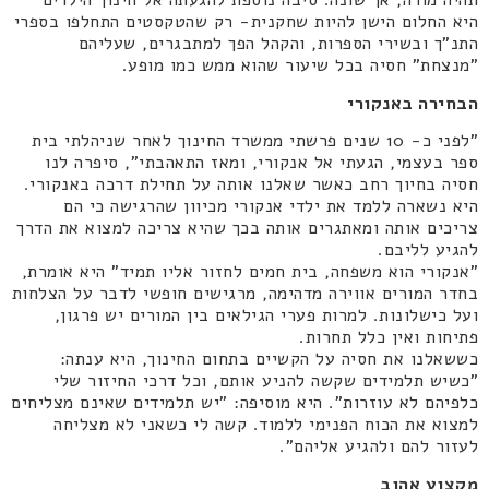
תהיה מורה, אך שונה. סיבה נוספת להגעתה אל חינוך הילדים
היא החלום הישן להיות שחקנית- רק שהטקסטים התחלפו בספרי
התנ"ך ובשירי הספרות, והקהל הפך למתבגרים, שעליהם
"מנצחת" חסיה בכל שיעור שהוא ממש כמו מופע.
הבחירה באנקורי
"לפני כ- 10 שנים פרשתי ממשרד החינוך לאחר שניהלתי בית
ספר בעצמי, הגעתי אל אנקורי, ומאז התאהבתי", סיפרה לנו
חסיה בחיוך רחב כאשר שאלנו אותה על תחילת דרכה באנקורי.
היא נשארה ללמד את ילדי אנקורי מכיוון שהרגישה כי הם
צריכים אותה ומאתגרים אותה בכך שהיא צריכה למצוא את הדרך
להגיע לליבם.
"אנקורי הוא משפחה, בית חמים לחזור אליו תמיד" היא אומרת,
בחדר המורים אווירה מדהימה, מרגישים חופשי לדבר על הצלחות
ועל כישלונות. למרות פערי הגילאים בין המורים יש פרגון,
פתיחות ואין כלל תחרות.
כששאלנו את חסיה על הקשיים בתחום החינוך, היא ענתה:
"כשיש תלמידים שקשה להניע אותם, וכל דרכי החיזור שלי
כלפיהם לא עוזרות". היא מוסיפה: "יש תלמידים שאינם מצליחים
למצוא את הכוח הפנימי ללמוד. קשה לי כשאני לא מצליחה
לעזור להם ולהגיע אליהם".
מקצוע אהוב