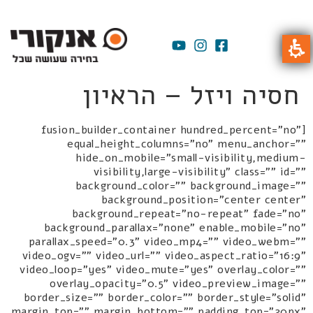
חסיה ויזל – הראיון
[fusion_builder_container hundred_percent="no"
equal_height_columns="no" menu_anchor=""
hide_on_mobile="small-visibility,medium-
visibility,large-visibility" class="" id=""
background_color="" background_image=""
background_position="center center"
background_repeat="no-repeat" fade="no"
background_parallax="none" enable_mobile="no"
parallax_speed="0.3" video_mp4="" video_webm=""
video_ogv="" video_url="" video_aspect_ratio="16:9"
video_loop="yes" video_mute="yes" overlay_color=""
overlay_opacity="0.5" video_preview_image=""
border_size="" border_color="" border_style="solid"
margin_top="" margin_bottom="" padding_top="20px"