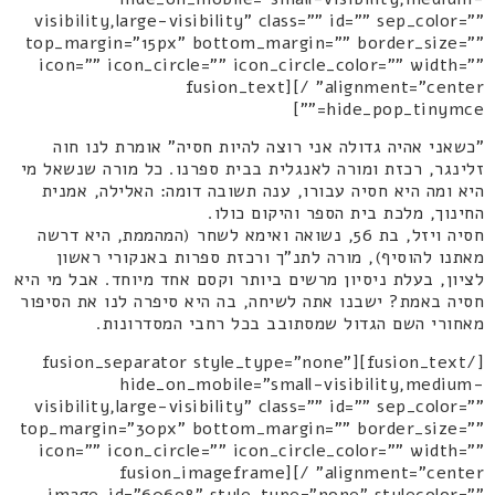
visibility,large-visibility" class="" id="" sep_color=""
top_margin="15px" bottom_margin="" border_size=""
icon="" icon_circle="" icon_circle_color="" width=""
alignment="center" /][fusion_text
hide_pop_tinymce=""]
"כשאני אהיה גדולה אני רוצה להיות חסיה" אומרת לנו חוה
זלינגר, רכזת ומורה לאנגלית בבית ספרנו. כל מורה שנשאל מי
היא ומה היא חסיה עבורו, ענה תשובה דומה: האלילה, אמנית
החינוך, מלכת בית הספר והיקום כולו.
חסיה ויזל, בת 56, נשואה ואימא לשחר (המהממת, היא דרשה
מאתנו להוסיף), מורה לתנ"ך ורכזת ספרות באנקורי ראשון
לציון, בעלת ניסיון מרשים ביותר וקסם אחד מיוחד. אבל מי היא
חסיה באמת? ישבנו אתה לשיחה, בה היא סיפרה לנו את הסיפור
מאחורי השם הגדול שמסתובב בכל רחבי המסדרונות.
[/fusion_text][fusion_separator style_type="none"
hide_on_mobile="small-visibility,medium-
visibility,large-visibility" class="" id="" sep_color=""
top_margin="30px" bottom_margin="" border_size=""
icon="" icon_circle="" icon_circle_color="" width=""
alignment="center" /][fusion_imageframe
image_id="60698" style_type="none" stylecolor=""