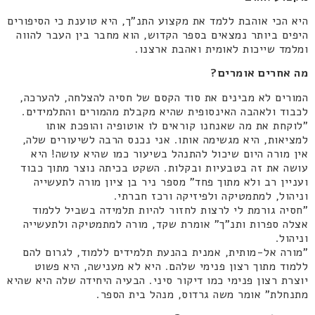
היא הכי אוהבת ללמד את מקצוע התנ"ך, היא טוענת כי הסיפורים
היפים ביותר נמצאים בספר הקדוש, הוא מחבר בין העבר להווה
ומלמד שייכות לאומית ואהבת ארצנו.
מה אחרים אומרים?
המורים לא מבינים את סוד הקסם של חסיה להצלחה, להערכה,
לכבוד ולאהבה האינסופית שהיא מקבלת מהמורים והתלמידים.
"לוקחת את מה שאנחנו קוראים לו אוטופיה והופכת אותו
למציאות, היא מגשימה אותו. אני נכנס הרבה לשיעורים שלה,
אין מורה היום שיכול להתנהל בשיעור כמו שהיא עושה! היא
עושה את זה בטבעיות ובקלות. השקט בכיתה נוצר מתוך כבוד
ועניין רב ולא מתוך פחד" מספר ניר בן ציון מורה לתעשייה
וניהול, למתמטיקה ולפיזיקה ורכז חברתי.
"חסיה גורמת לי לרצות לחזור להיות תלמידה בשביל ללמוד
אצלה ספרות ותנ"ך" אומרת שקד, מורה למתמטיקה ולתעשייה
וניהול.
"מורה אל-מותית, אמנית בהנעת תלמידים ללמוד, לגרום להם
ללמוד מתוך רצון פנימי שלהם. היא לא מענישה, היא פשוט
יוצרת רצון פנימי כמו דיקור סיני. הבעיה היחידה שלה היא שהיא
מתנחלת" אומר משה גרדוס, מנהל בית הספר.