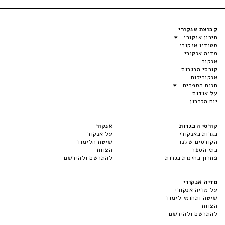
קבוצת אנקורי
תיכון אנקורי
סטודיו אנקורי
מדיה אנקורי
אנקור
קורסי הבגרות
אנקוריזום
חנות הספרים
על אודות
יום הזכרון
קורסי הבגרות
אנקור
בגרות באנקורי
על אנקור
הקורסים שלנו
שיטת הלימוד
בתי הספר
הצוות
פתרון בחינות בגרות
להתרשם ולהירשם
מדיה אנקורי
על מדיה אנקורי
שיטה ותחומי לימוד
הצוות
להתרשם ולהירשם