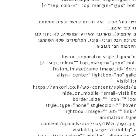
sep_color="" top_margin="15px" bottom_margin="" border_size="" icon="" icon_circle="" icon_circle_color="" width="" alignment="center" /]
טן בתל אביב. היה זה יום שמשי ונעים והמתחם
ד לפי הקצב.
הקמפוס). מארגני האירוע המושקע, לא נתנו לנו
משיכת חבל ופינג-פונג. התלמידים שלא השתתפו
הקמפוס הכי מגובש.
[/fusion_text][fusion_separator sty
sep_color="" top_margin="30px" bottom_margin="" border_size="" icon="" icon_circle="" icon_circle_color="" width="" alignment="center" /]
[fusion_imageframe image_id="6073
align="center" lightbox="no" gall
visibili
animation_offset=""]https://ankori.co.il/wp-con
hide_on_mobile="small-visibili
border_size="" icon="" ic
style_type="none" stylecolor="" hover
lightbox_image="" alt="" link=
animation_type
content/uploads/2017/04/IMG_7197.jpg[
visibility,large-visibilit
icon_circle_color="" width="" alignment