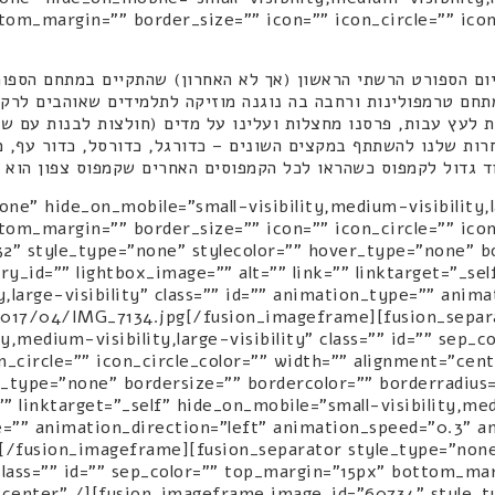
ום הספורט הרשתי הראשון (אך לא האחרון) שהתקיים במתחם הספור
תחם טרמפולינות ורחבה בה נוגנה מוזיקה לתלמידים שאוהבים לרקו
לעץ עבות, פרסנו מחצלות ועלינו על מדים (חולצות לבנות עם שם 
רות שלנו להשתתף במקצים השונים – כדורגל, כדורסל, כדור עף, 
ד גדול לקמפוס כשהראו לכל הקמפוסים האחרים שקמפוס צפון הוא 
le_type="none" hide_on_mobile="small-visibility,medium-visibility
2" style_type="none" stylecolor="" hover_type="none" bo
ery_id="" lightbox_image="" alt="" link="" linktarget="_s
ty,large-visibility" class="" id="" animation_type="" ani
tent/uploads/2017/04/IMG_7134.jpg[/fusion_imageframe][fusion_s
ty,medium-visibility,large-visibility" class="" id="" sep
on_circle="" icon_circle_color="" width="" alignment="ce
_type="none" bordersize="" bordercolor="" borderradius="
"" linktarget="_self" hide_on_mobile="small-visibility,medi
="" animation_direction="left" animation_speed="0.3" an
/fusion_imageframe][fusion_separator style_type="none
y" class="" id="" sep_color="" top_margin="15px" bottom_ma
="center" /][fusion_imageframe image_id="60734" style_