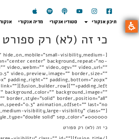
תיכון אנקורי
סטודיו אנקורי
מדיה אנקורי
אנקור
כי זה (לא) רק ספורט
" hide_on_mobile="small-visibility,medium-
ition="center center" background_repeat="no-
"" video_webm="" video_ogv="" video_url=""
"0.5" video_preview_image="" border_size=""
px" padding_right="" padding_bottom="20px"
e" link=""
d="" background_color="" background_image=""
 border_style="solid" border_position="all"
edium-visibility,large-visibility" class=""
tyle_type="double solid" sep_color="#000000"]
כי זה (לא) רק ספורט
y,large-visibility" class="" id=""