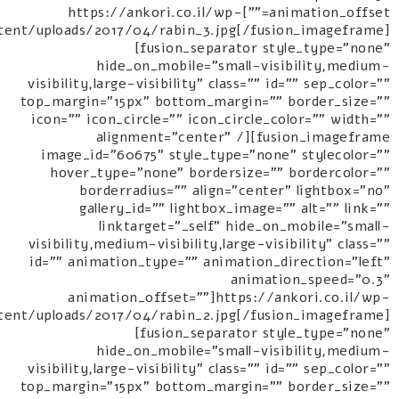
animation_offset=""]https://ankori.co.il/wp-
tent/uploads/2017/04/rabin_3.jpg[/fusion_imageframe]
[fusion_separator style_type="none"
hide_on_mobile="small-visibility,medium-
visibility,large-visibility" class="" id="" sep_color=""
top_margin="15px" bottom_margin="" border_size=""
icon="" icon_circle="" icon_circle_color="" width=""
alignment="center" /][fusion_imageframe
image_id="60675" style_type="none" stylecolor=""
hover_type="none" bordersize="" bordercolor=""
borderradius="" align="center" lightbox="no"
gallery_id="" lightbox_image="" alt="" link=""
linktarget="_self" hide_on_mobile="small-
visibility,medium-visibility,large-visibility" class=""
id="" animation_type="" animation_direction="left"
animation_speed="0.3"
animation_offset=""]https://ankori.co.il/wp-
tent/uploads/2017/04/rabin_2.jpg[/fusion_imageframe]
[fusion_separator style_type="none"
hide_on_mobile="small-visibility,medium-
visibility,large-visibility" class="" id="" sep_color=""
top_margin="15px" bottom_margin="" border_size=""