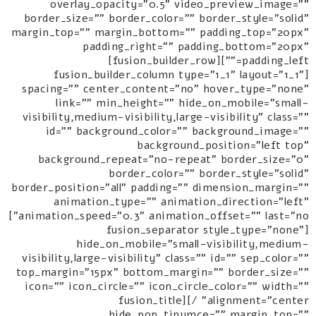
overlay_opacity="0.5" video_preview_image=""
border_size="" border_color="" border_style="solid"
margin_top="" margin_bottom="" padding_top="20px"
padding_right="" padding_bottom="20px"
padding_left=""][fusion_builder_row]
[fusion_builder_column type="1_1" layout="1_1"
spacing="" center_content="no" hover_type="none"
link="" min_height="" hide_on_mobile="small-
visibility,medium-visibility,large-visibility" class=""
id="" background_color="" background_image=""
background_position="left top"
background_repeat="no-repeat" border_size="0"
border_color="" border_style="solid"
border_position="all" padding="" dimension_margin=""
animation_type="" animation_direction="left"
animation_speed="0.3" animation_offset="" last="no"]
[fusion_separator style_type="none"
hide_on_mobile="small-visibility,medium-
visibility,large-visibility" class="" id="" sep_color=""
top_margin="15px" bottom_margin="" border_size=""
icon="" icon_circle="" icon_circle_color="" width=""
alignment="center" /][fusion_title
hide_pop_tinymce="" margin_top=""