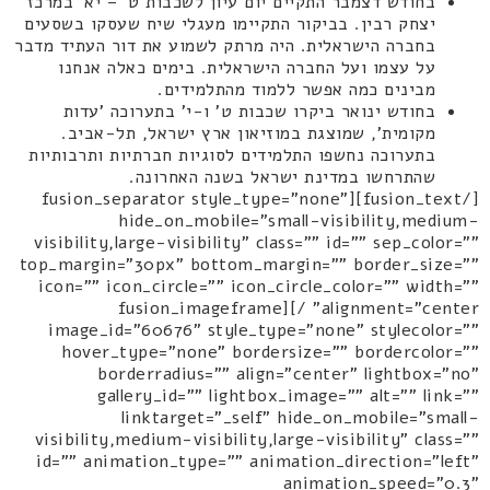
בחודש דצמבר התקיים יום עיון לשכבות ט' – יא' במרכז
יצחק רבין. בביקור התקיימו מעגלי שיח שעסקו בשסעים
בחברה הישראלית. היה מרתק לשמוע את דור העתיד מדבר
על עצמו ועל החברה הישראלית. בימים כאלה אנחנו
מבינים כמה אפשר ללמוד מהתלמידים.
בחודש ינואר ביקרו שכבות ט' ו-י' בתערוכה 'עדות
מקומית', שמוצגת במוזיאון ארץ ישראל, תל-אביב.
בתערוכה נחשפו התלמידים לסוגיות חברתיות ותרבותיות
שהתרחשו במדינת ישראל בשנה האחרונה.
[/fusion_text][fusion_separator style_type="none"
hide_on_mobile="small-visibility,medium-
visibility,large-visibility" class="" id="" sep_color=""
top_margin="30px" bottom_margin="" border_size=""
icon="" icon_circle="" icon_circle_color="" width=""
alignment="center" /][fusion_imageframe
image_id="60676" style_type="none" stylecolor=""
hover_type="none" bordersize="" bordercolor=""
borderradius="" align="center" lightbox="no"
gallery_id="" lightbox_image="" alt="" link=""
linktarget="_self" hide_on_mobile="small-
visibility,medium-visibility,large-visibility" class=""
id="" animation_type="" animation_direction="left"
animation_speed="0.3"