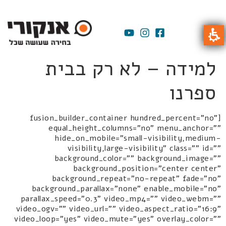
למידה – לא רק בבית
ספרנו
[fusion_builder_container hundred_percent="no"
equal_height_columns="no" menu_anchor=""
hide_on_mobile="small-visibility,medium-
visibility,large-visibility" class="" id=""
background_color="" background_image=""
background_position="center center"
background_repeat="no-repeat" fade="no"
background_parallax="none" enable_mobile="no"
parallax_speed="0.3" video_mp4="" video_webm=""
video_ogv="" video_url="" video_aspect_ratio="16:9"
video_loop="yes" video_mute="yes" overlay_color=""