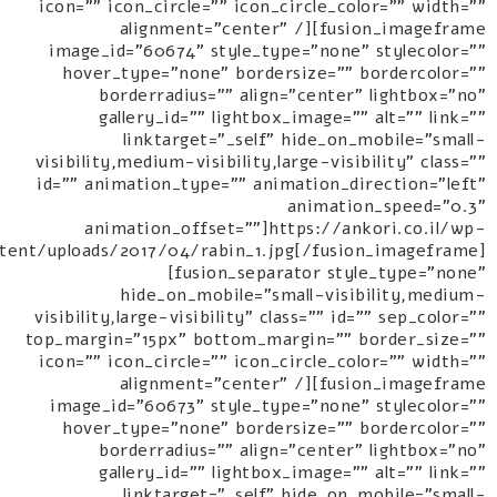
icon="" icon_circle="" icon_circle_color="" width=""
alignment="center" /][fusion_imageframe
image_id="60674" style_type="none" stylecolor=""
hover_type="none" bordersize="" bordercolor=""
borderradius="" align="center" lightbox="no"
gallery_id="" lightbox_image="" alt="" link=""
linktarget="_self" hide_on_mobile="small-
visibility,medium-visibility,large-visibility" class=""
id="" animation_type="" animation_direction="left"
animation_speed="0.3"
animation_offset=""]https://ankori.co.il/wp-
tent/uploads/2017/04/rabin_1.jpg[/fusion_imageframe]
[fusion_separator style_type="none"
hide_on_mobile="small-visibility,medium-
visibility,large-visibility" class="" id="" sep_color=""
top_margin="15px" bottom_margin="" border_size=""
icon="" icon_circle="" icon_circle_color="" width=""
alignment="center" /][fusion_imageframe
image_id="60673" style_type="none" stylecolor=""
hover_type="none" bordersize="" bordercolor=""
borderradius="" align="center" lightbox="no"
gallery_id="" lightbox_image="" alt="" link=""
linktarget="_self" hide_on_mobile="small-