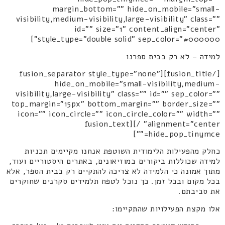
margin_bottom="" hide_on_mobile="small-
visibility,medium-visibility,large-visibility" class=""
id="" size="1" content_align="center"
style_type="double solid" sep_color="#000000"]
למידה – לא רק בבית ספרנו
[/fusion_title][fusion_separator style_type="none"
hide_on_mobile="small-visibility,medium-
visibility,large-visibility" class="" id="" sep_color=""
top_margin="15px" bottom_margin="" border_size=""
icon="" icon_circle="" icon_circle_color="" width=""
alignment="center" /][fusion_text
hide_pop_tinymce=""]
כחלק מהפעילות הלימודית השוטפת אנחנו מקיימים תכניות
למידה שכוללות ביקורים במוזיאונים, באתרים היסטוריים ועוד,
מתוך אמונה כי הלמידה לא צריכה להתקיים רק בבית הספר, אלא
בכל מקום ובכל זמן. כך נוכל לטפח תלמידים סקרנים שחוקרים
את סביבתם.
אלו מקצת הפעילויות שהתקיימו: