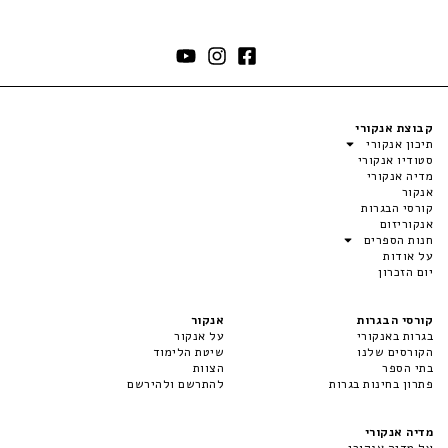
קבוצת אנקורי
תיכון אנקורי
סטודיו אנקורי
מדיה אנקורי
אנקור
קורסי הבגרות
אנקוריזום
חנות הספרים
על אודות
יום הזכרון
קורסי הבגרות
אנקור
בגרות באנקורי
על אנקור
הקורסים שלנו
שיטת הלימוד
בתי הספר
הצוות
פתרון בחינות בגרות
להתרשם ולהירשם
מדיה אנקורי