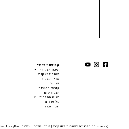
קבוצת אנקורי
תיכון אנקורי
סטודיו אנקורי
מדיה אנקורי
אנקור
קורסי הבגרות
אנקוריזום
חנות הספרים
על אודות
יום הזכרון
- כל הזכויות שמורות לאנקורי | אתר:
סודה
| עיצוב:
©2020
LuckyBox. הצהרת פרטיות