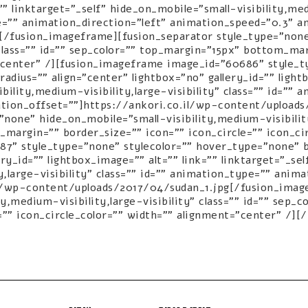
"" linktarget="_self" hide_on_mobile="small-visibility,medi
="" animation_direction="left" animation_speed="0.3" an
[/fusion_imageframe][fusion_separator style_type="none
y" class="" id="" sep_color="" top_margin="15px" bottom_ma
="center" /][fusion_imageframe image_id="60686" style_
adius="" align="center" lightbox="no" gallery_id="" lightb
bility,medium-visibility,large-visibility" class="" id=""
tion_offset=""]https://ankori.co.il/wp-content/upload
none" hide_on_mobile="small-visibility,medium-visibility,
margin="" border_size="" icon="" icon_circle="" icon_cir
7" style_type="none" stylecolor="" hover_type="none" bo
ery_id="" lightbox_image="" alt="" link="" linktarget="_s
ty,large-visibility" class="" id="" animation_type="" ani
il/wp-content/uploads/2017/04/sudan_1.jpg[/fusion_imag
ty,medium-visibility,large-visibility" class="" id="" sep
="" icon_circle_color="" width="" alignment="center" /][