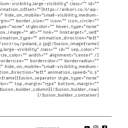
um-visibility,large-visibility" class="" id=""
imation_offset=""]https://ankori.co.il/wp-
" hide_on_mobile="small-visibility,medium-
rgin="" border_size="" icon="" icon_circle=""
type="none" stylecolor="" hover_type="none"
ox_image="" alt="" link="" linktarget="_self"
 animation_type="" animation_direction="left"
s/2017/04/poland_2.jpg[/fusion_imageframe]
large-visibility" class="" id="" sep_color=""
cle_color="" width="" alignment="center" /]
rdersize="" bordercolor="" borderradius=""
elf" hide_on_mobile="small-visibility,medium-
mation_direction="left" animation_speed="0.3"
eframe][fusion_separator style_type="none"
_color="" top_margin="15px" bottom_margin=""
/fusion_builder_column][/fusion_builder_row]
[/fusion_builder_container]