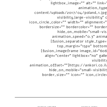
lightbox_image="" alt="" link=
animation_type
content/uploads/2017/04/poland_1.jpg
visibility,large-visibilit
icon_circle_color="" width="" alignment
bordersize="" bordercolor="" borderr
hide_on_mobile="small-visi
animation_speed="0.3" anima
[fusion_separator style_type="
top_margin="15px" bottom_
[fusion_imageframe image_id="6068
align="center" lightbox="no" gall
visibili
animation_offset=""]https://ankori.co.
hide_on_mobile="small-visibili
border_size="" icon="" icon_circle