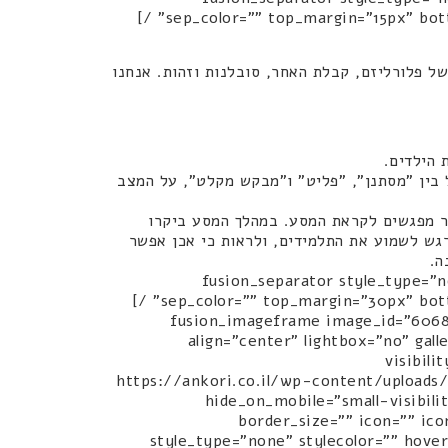
sep_color="" top_margin="15px" bottom_margin="" border_size="" icon="" icon_circle="" icon_circle_color="" width="" alignment="center" /]
של פלורליזם, קבלת האחר, סובלנות וזהות. אנחנו
 הילדים.
ל בין "מסתנן", "פליט" ו"מבקש מקלט", על המצב
ר מפגשים לקראת המסע. במהלך המסע ביקרו
גש לשמוע את התלמידים, ולראות כי אכן אפשר
ה.
[/fusion_text][fusion_separator sty
sep_color="" top_margin="30px" bottom_margin="" border_size="" icon="" icon_circle="" icon_circle_color="" width="" alignment="center" /]
[fusion_imageframe image_id="6068
align="center" lightbox="no" gall
visibili
animation_offset=""]https://ankori.co.il/wp-con
hide_on_mobile="small-visibili
border_size="" icon="" ic
style_type="none" stylecolor="" hover