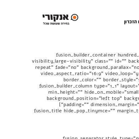
 הזכרון
[fusion_builder_container hundre
visibility,large-visibility" class="" id=""
repeat" fade="no" background_parallax="n
video_aspect_ratio="16:9" video_loop="
border_color="" border_style=
padding_left=""][fusion_builder_row][fusion_builder_co
min_height="" hide_on_mobile="small-
background_position="left top" backg
padding="" dimension_margin="" animation_type="" animation_direction="left" animation_speed="0.3" animation_offset="" last="no"]
[fusion_title hide_pop_tinymce="" margin_t
[/fusion_title][fusion_separator st