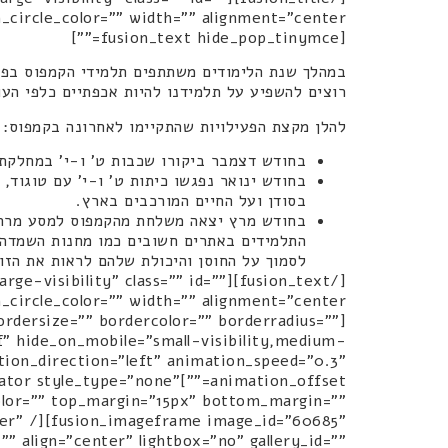
[fusion_text hide_pop_tinymce=""]
במהלך שנת הלימודים משתתפים תלמידי הקמפוס בפעיל
רוצים להשפיע על תלמידנו להיות אכפתיים כלפי העו
להלן מקצת הפעילויות שהתקיימו לאחרונה בקמפוס:
בחודש דצמבר ביקורו שכבות ט' ו-י' במחלקת ה
בחודש ינואר נפגשו כיתות ט' ו-י' עם טוגוד,
בסודן ועל החיים המורכבים בארץ.
בחודש מרץ יצאה משלחת מהקמפוס למסע מרתק
התלמידים באתרים חשובים כמו מחנות השמדה ו
לסמוך על החוסן והיכולת שלהם לראות את הזו
,large-visibility" class="" id=""
rdersize="" bordercolor="" borderradius=""
elf" hide_on_mobile="small-visibility,medium-
mation_direction="left" animation_speed="0.3"
eparator style_type="none"
_color="" top_margin="15px" bottom_margin=""
nter" /][fusion_imageframe image_id="60685"
" align="center" lightbox="no" gallery_id=""