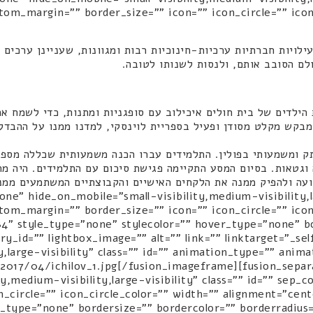
ויות חברתיות ערכיות-חינוכיות רבות ומגוונות, שעניינן ערכים 
לם הסובב אותם, ולנסות לשנותו לטובה.
ילדים של בית חולים איכילוב עם סופגניות ומתנות, כדי לשמח את
 מבקש מקלט מסודן ופעיל בספריית לוינסקי, למדנו ממנו על ההבד
 ומשמעותי בפולין. התלמידים עברו הכנה משמעותית שכללה מספ
גטאות. בסיום המסע התקיימה פגישת סיכום עם התלמידים. היה מר
ועה ולהפיק ממנה את הלקחים האישיים והקבוצתיים המשתמעים ממנ
le_type="none" hide_on_mobile="small-visibility,medium-visibility
4" style_type="none" stylecolor="" hover_type="none" bo
ery_id="" lightbox_image="" alt="" link="" linktarget="_s
ty,large-visibility" class="" id="" animation_type="" ani
tent/uploads/2017/04/ichilov_1.jpg[/fusion_imageframe][fusion_s
ty,medium-visibility,large-visibility" class="" id="" sep
on_circle="" icon_circle_color="" width="" alignment="ce
_type="none" bordersize="" bordercolor="" borderradius="