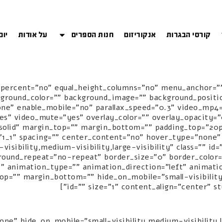
קורסי הבגרות
אנקוריזום
חנות הספרים
על אודות
יום
d_percent="no" equal_height_columns="no" menu_anchor="
 background_color="" background_image="" background_pos
one" enable_mobile="no" parallax_speed="0.3" video_mp4=
yes" video_mute="yes" overlay_color="" overlay_opacity=
"solid" margin_top="" margin_bottom="" padding_top="20
lumn type="1_1" layout="1_1" spacing="" center_content="no" hover_type="non
visibility,medium-visibility,large-visibility" class="" i
round_repeat="no-repeat" border_size="0" border_color=""
op="" margin_bottom="" hide_on_mobile="small-visibility,m
id="" size="1" content_align="center" s
yle_type="none" hide_on_mobile="small-visibility,medium-visibilit