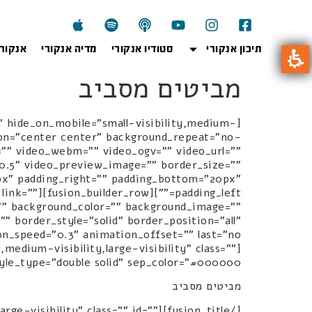
תיכון אנקורי
סטודיו אנקורי
מדיה אנקורי
אנקור
מביטים מסביב
" hide_on_mobile="small-visibility,medium-
ition="center center" background_repeat="no-
"" video_webm="" video_ogv="" video_url=""
"0.5" video_preview_image="" border_size=""
px" padding_right="" padding_bottom="20px"
e" link=""
d="" background_color="" background_image=""
 border_style="solid" border_position="all"
edium-visibility,large-visibility" class=""
tyle_type="double solid" sep_color="#000000"]
מביטים מסביב
y,large-visibility" class="" id=""