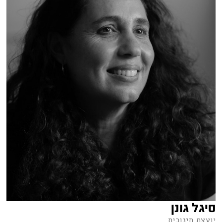
סיגל גונן
יועצת חינוכית