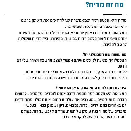
מה זה מדיה?
מדיה היא פלטפורמה שמאפשרת לנו להתאים את האופן בו אנו 
לומדים ומלמדים למציאות שמשתנה.
המציאות מזמנת לנו באופן יומיומי אתגרים שעל מנת להתמודד איתם
אנחנו חייבים ליצור פלטפורמות גמישות, מהירות, וביקורתיות שיכולות
להגיב לסביבה.
מה עושה שם הטכנולוגיה?
הטכנולוגיה מציעה לנו כלים איתם אפשר לעצב מחשבה ויצירה של ידע
חדש.
ללמוד במדיה אנקורי זו הזדמנות לשדרג ולשכלל כלים ומיומנויות
רגשיות וחברתיות, לגבש עמדות ולהשפיע על החברה והסביבה.
איפה נכנסת לשם המציאות, הכאן והעכשיו?
המציאות היא פלטפורמה נוספת דרכה אנחנו לומדים ומלמדים. אירועים
חברתיים ופוליטיים שמעצבים את עולמות התוכן איתם כולנו מתמודדים,
גם באזורים בהם ילדים וילדות נמצאים. דיון ועיסוק בכאן ובעכשיו
מייצרים שליטה והבנת עומק של השיח, עוזרים לגבש עמדות בעולם
ומעודדים את המוטיבציה לחקר וללמידה.