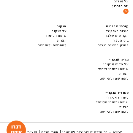
על אודות
יום הזכרון
קורסי הבגרות
אנקור
בגרות באנקורי
על אנקור
הקורסים שלנו
שיטת הלימוד
בתי הספר
הצוות
פתרון בחינות בגרות
להתרשם ולהירשם
מדיה אנקורי
על מדיה אנקורי
שיטה ותחומי לימוד
הצוות
להתרשם ולהירשם
סטודיו אנקורי
סטודיו אנקורי
שיטה ותחומי הלימוד
הצוות
להתרשם ולהירשם
- כל הזכויות שמורות לאנקורי | אתר:
סודה
| עיצוב:
LuckyBox
©2020