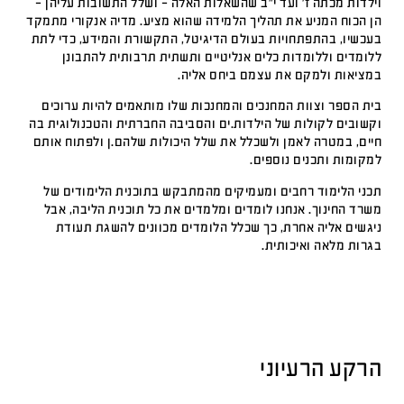
וילדות מכתה ז׳ ועד י״ב שהשאלות האלה – ושלל התשובות עליהן –
הן הכוח המניע את תהליך הלמידה שהוא מציע. מדיה אנקורי מתמקד
בעכשיו, בהתפתחויות בעולם הדיגיטל, התקשורת והמידע, כדי לתת
ללומדים וללומדות כלים אנליטיים ותשתית תרבותית להתבונן
במציאות ולמקם את עצמם ביחס אליה.
בית הספר וצוות המחנכים והמחנכות שלו מותאמים להיות ערוכים
וקשובים לקולות של הילדות.ים והסביבה החברתית והטכנולוגית בה
חיים, במטרה לאמן ולשכלל את שלל היכולות שלהם.ן ולפתוח אותם
למקומות ותכנים נוספים.
תכני הלימוד רחבים ומעמיקים מהמתבקש בתוכנית הלימודים של
משרד החינוך. אנחנו לומדים ומלמדים את כל תוכנית הליבה, אבל
ניגשים אליה אחרת, כך שכלל הלומדים מכוונים להשגת תעודת
בגרות מלאה ואיכותית.
הרקע הרעיוני