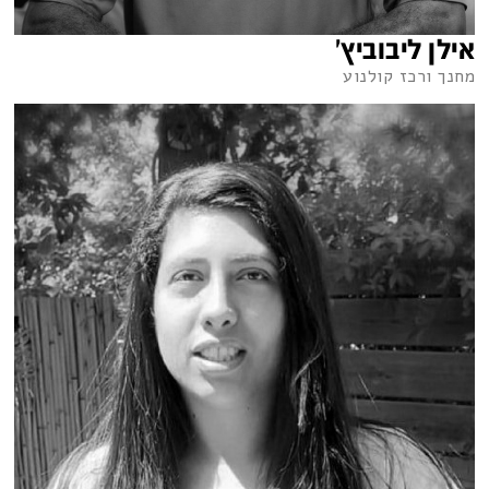
אילן ליבוביץ'
מחנך ורכז קולנוע